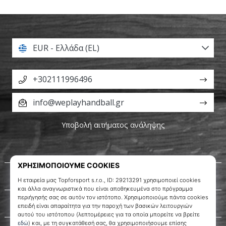
EUR - Ελλάδα (EL)
+302111996496
info@weplayhandball.gr
Υποβολή αιτήματος ανάληψης
Σχετικά μ' εμάς
Εξυπηρέτηση πελατών