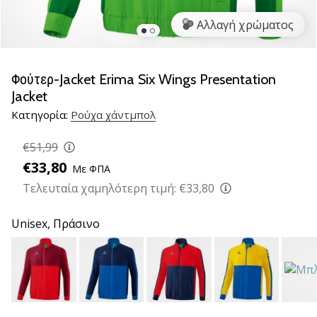
νέα
Αλλαγή χρώματος
παπούτσια
handball
PUMA
Accelerate
Φούτερ-Jacket Erima Six Wings Presentation
NITRO
Jacket
SQD
Κατηγορία:
Ρούχα χάντμπολ
5!
Ανακάλυψε
€51,99
τις
€33,80
τεχνικές
Με ΦΠΑ
αναβαθμίσεις
Τελευταία χαμηλότερη τιμή:
€33,80
και
μάθε
Unisex,
Πράσινο
αν
αξίζει…
25. 11. 2024
•