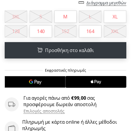
Διάγραμμα μεγεθών
6 λεπτά ανάγνωσης
Γίνετε
3XL
S
M
L
XL
πρεσβευτής
της
128
140
152
164
XXL
μάρκας
χάντμπολ
μας
Προσθήκη στο καλάθι
Είσαι
λάτρης
του
χάντμπολ
όπως
εμείς;
Γίνε
Για αγορές πάνω από
€99,00
σας
πρεσβευτής/
προσφέρουμε δωρεάν αποστολή
πρέσβειρα
Επιλογές αποστολής
της
μάρκας
Πληρωμή με κάρτα online ή άλλες μέθοδοι
μας
πληρωμής