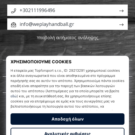
+302111996496
info@weplayhandball.gr
Υποβολή αιτήματος ανάληψης
Σχετικά μ' εμάς
Εξυπηρέτηση πελατών
WePlayHandball.gr