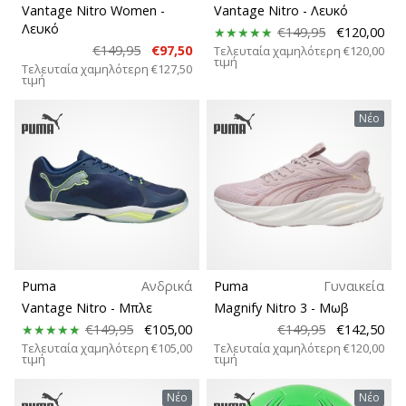
6 λεπτά ανάγνωσης
Vantage Nitro Women
-
Vantage Nitro
- Λευκό
Είδος προπόνησης
Λευκό
€149,95
€120,00
Γίνετε
€149,95
€97,50
Τελευταία χαμηλότερη
€120,00
πρεσβευτής
τιμή
Πτώση (χιλ.)
Τελευταία χαμηλότερη
€127,50
της
τιμή
μάρκας
Νέο
Εφαρμογή
χάντμπολ
μας
Είσαι
Λειτουργία
λάτρης
του
Μοντέλο
χάντμπολ
όπως
εμείς;
Παίκτης
Puma
Ανδρικά
Puma
Γυναικεία
Γίνε
Vantage Nitro
- Μπλε
Magnify Nitro 3
- Μωβ
πρεσβευτής/
€149,95
€105,00
€149,95
€142,50
Είδος γηπέδου
πρέσβειρα
Τελευταία χαμηλότερη
€105,00
Τελευταία χαμηλότερη
€120,00
της
τιμή
τιμή
μάρκας
Θέση
μας
Νέο
Νέο