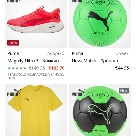
Εποχή
Εμφάνιση
Πλάτος παπουτσίου
όλων
των
-18%
άρθρων
Αθλητισμός
Puma
Ανδρικά
Puma
Unisex
Magnify Nitro 3
- Κόκκινο
Nova Match
- Πράσινο
Βιωσιμότητα
€149,95
€123,70
€44,95
Τελευταία χαμηλότερη
€149,95
τιμή
Ιδιότητες
Νέο
Υπαίθριο
Τύπος διαδρομής
Τύποι παπουτσιών