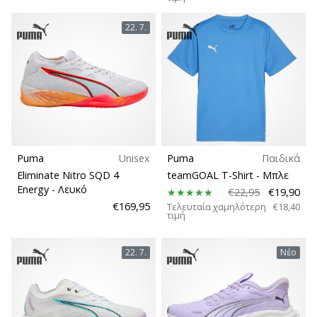
22. 7.
Puma
Unisex
Puma
Παιδικά
Eliminate Nitro SQD 4
teamGOAL T-Shirt
- Μπλε
Energy
- Λευκό
€22,95
€19,90
€169,95
Τελευταία χαμηλότερη
€18,40
τιμή
22. 7.
Νέο