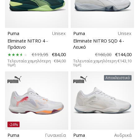
Μέγεθος
νέα
παπούτσια
Teamsales
handball
PUMA
Accelerate
Puma
Unisex
Puma
Unisex
Τύπος μπάλας
NITRO
Eliminate NITRO 4
-
Eliminate NITRO SQD 4
-
SQD
Πράσινο
Λευκό
5!
€119,95
€84,00
€160,00
€144,00
Υποστήριξη σουτιέν
Ανακάλυψε
Τελευταία χαμηλότερη
€84,00
Τελευταία χαμηλότερη
€143,10
τιμή
τιμή
τις
Carbon
τεχνικές
Αποκλειστικό
αναβαθμίσεις
και
Σύλλογοι
μάθε
αν
αξίζει…
Συλλογή
-24%
Άνεση και αντικραδασμική προστασία
25. 11. 2024
•
Puma
Γυναικεία
Puma
Ανδρικά