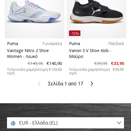
-15%
Puma
Γυναικεία
Puma
Παιδικά
Vantage Nitro 2 Shoe
Varion 3 V Shoe Kids
-
Women
- Λευκό
Μαύρο
€149,95
€140,90
€39,95
€33,90
Τελευταία χαμηλότερη
€139,60
Τελευταία χαμηλότερη
€39,95
τιμή
τιμή
Προηγούμενο
Επόμενο
Σελίδα 1 από 17
EUR - Ελλάδα (EL)