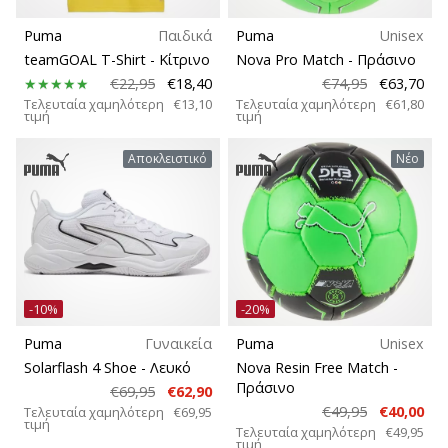
Puma
Παιδικά
Puma
Unisex
Βάρος
teamGOAL T-Shirt
- Κίτρινο
Nova Pro Match
- Πράσινο
€22,95
€18,40
€74,95
€63,70
Τελευταία χαμηλότερη
€13,10
Τελευταία χαμηλότερη
€61,80
τιμή
τιμή
Αποκλειστικό
Νέο
-10%
-20%
Puma
Γυναικεία
Puma
Unisex
Solarflash 4 Shoe
- Λευκό
Nova Resin Free Match
-
Πράσινο
€69,95
€62,90
€49,95
€40,00
Τελευταία χαμηλότερη
€69,95
τιμή
Τελευταία χαμηλότερη
€49,95
τιμή