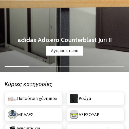
νέα
παπούτσια
handball
PUMA
Accelerate
NITRO
adidas Adizero Counterblast Juri II
SQD
5!
Αγόρασε τώρα
Ανακάλυψε
τις
τεχνικές
αναβαθμίσεις
και
Κύριες κατηγορίες
μάθε
αν
Παπούτσια χάντμπολ
Ρούχα
αξίζει…
ΜΠΑΛΕΣ
ΑΞΕΣΟΥΑΡ
25. 11. 2024
•
Μπαντάζ και