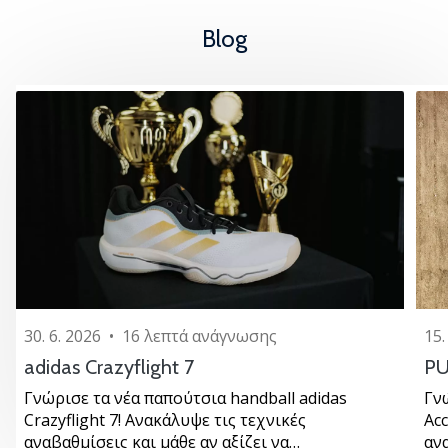
Blog
30. 6. 2026
•
16 λεπτά ανάγνωσης
15.
adidas Crazyflight 7
PU
Γνώρισε τα νέα παπούτσια handball adidas
Γν
Crazyflight 7! Ανακάλυψε τις τεχνικές
Ac
αναβαθμίσεις και μάθε αν αξίζει να…
αν