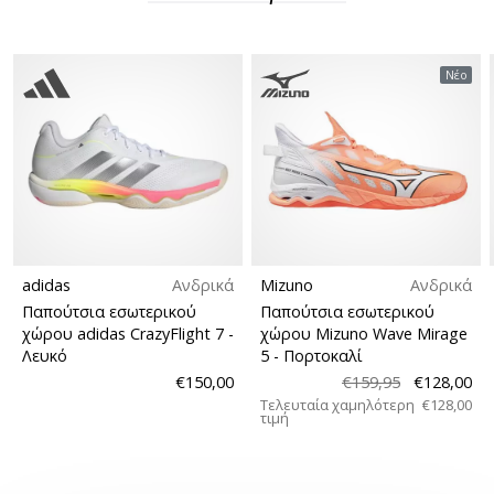
Νέο
Εμφάνιση
όλων
των
άρθρων
adidas
Ανδρικά
Mizuno
Ανδρικά
Παπούτσια εσωτερικού
Παπούτσια εσωτερικού
χώρου adidas CrazyFlight 7
-
χώρου Mizuno Wave Mirage
Λευκό
5
- Πορτοκαλί
€150,00
€159,95
€128,00
Τελευταία χαμηλότερη
€128,00
τιμή