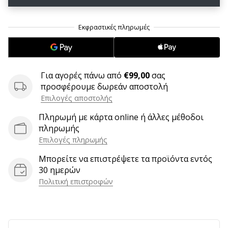
6 λεπτά ανάγνωσης
Γίνετε
πρεσβευτής
της
μάρκας
χάντμπολ
Για αγορές πάνω από
€99,00
σας
μας
προσφέρουμε δωρεάν αποστολή
Είσαι
Επιλογές αποστολής
λάτρης
Πληρωμή με κάρτα online ή άλλες μέθοδοι
του
πληρωμής
χάντμπολ
Επιλογές πληρωμής
όπως
εμείς;
Μπορείτε να επιστρέψετε τα προϊόντα εντός
Γίνε
30 ημερών
πρεσβευτής/
Πολιτική επιστροφών
πρέσβειρα
της
μάρκας
μας