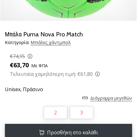
νέα
παπούτσια
handball
PUMA
Accelerate
Μπάλα Puma Nova Pro Match
NITRO
Κατηγορία:
Μπάλες χάντμπολ
SQD
5!
€74,95
Ανακάλυψε
€63,70
Με ΦΠΑ
τις
τεχνικές
Τελευταία χαμηλότερη τιμή:
€61,80
αναβαθμίσεις
και
Unisex,
Πράσινο
μάθε
Διάγραμμα μεγεθών
αν
αξίζει…
2
3
25. 11. 2024
Προσθήκη στο καλάθι
•