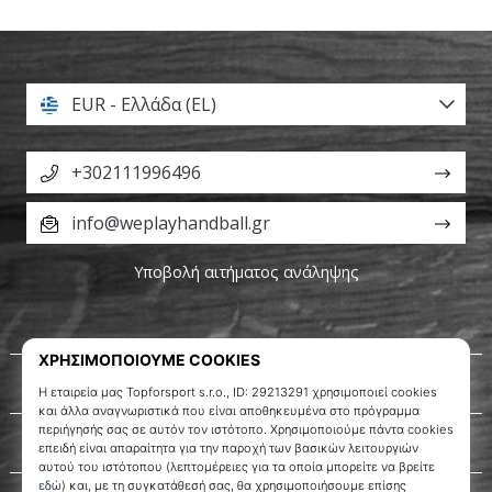
EUR - Ελλάδα (EL)
+302111996496
info@weplayhandball.gr
Υποβολή αιτήματος ανάληψης
Σχετικά μ' εμάς
Εξυπηρέτηση πελατών