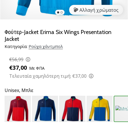
νέα
Αλλαγή χρώματος
παπούτσια
handball
PUMA
Accelerate
Φούτερ-Jacket Erima Six Wings Presentation
NITRO
Jacket
SQD
Κατηγορία:
Ρούχα χάντμπολ
5!
Ανακάλυψε
€56,99
τις
€37,00
τεχνικές
Με ΦΠΑ
αναβαθμίσεις
Τελευταία χαμηλότερη τιμή:
€37,00
και
μάθε
Unisex,
Μπλε
αν
αξίζει…
25. 11. 2024
•