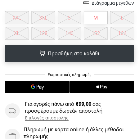
Διάγραμμα μεγεθών
6 λεπτά ανάγνωσης
Γίνετε
XXL
3XL
S
M
L
πρεσβευτής
της
XL
128
140
152
164
μάρκας
χάντμπολ
μας
Προσθήκη στο καλάθι
Είσαι
λάτρης
του
χάντμπολ
όπως
εμείς;
Γίνε
Για αγορές πάνω από
€99,00
σας
πρεσβευτής/
προσφέρουμε δωρεάν αποστολή
πρέσβειρα
Επιλογές αποστολής
της
μάρκας
Πληρωμή με κάρτα online ή άλλες μέθοδοι
μας
πληρωμής