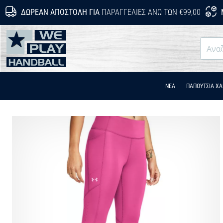
ΔΩΡΕΆΝ ΑΠΟΣΤΟΛΉ ΓΙΑ
ΠΑΡΑΓΓΕΛΊΕΣ ΆΝΩ ΤΩΝ €99,00
WePlayHandball.gr
ΝΕΑ
ΠΑΠΟΎΤΣΙΑ Χ