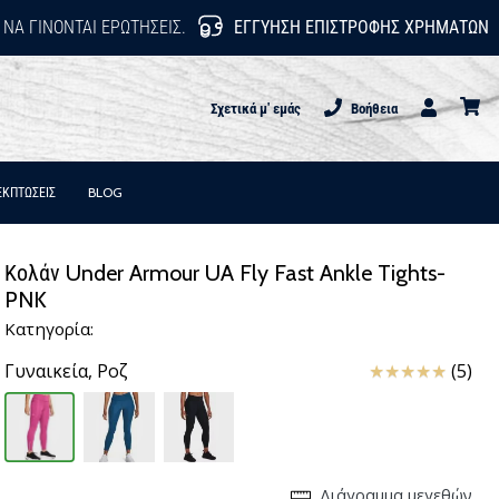
 ΝΑ ΓΊΝΟΝΤΑΙ ΕΡΩΤΉΣΕΙΣ.
ΕΓΓΎΗΣΗ ΕΠΙΣΤΡΟΦΉΣ ΧΡΗΜΆΤΩΝ
Σχετικά μ' εμάς
Βοήθεια
Χρήστης
καλάθι
ΕΚΠΤΩΣΕΙΣ
BLOG
Κολάν Under Armour UA Fly Fast Ankle Tights-
PNK
Κατηγορία:
Κριτικές
Γυναικεία,
Ροζ
(5)
Διάγραμμα μεγεθών