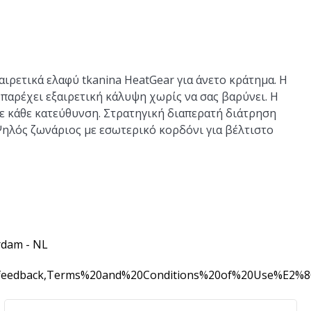
ιρετικά ελαφύ tkanina HeatGear για άνετο κράτημα. Η
 παρέχει εξαιρετική κάλυψη χωρίς να σας βαρύνει. Η
σε κάθε κατεύθυνση. Στρατηγική διαπερατή διάτρηση
Ψηλός ζωνάριος με εσωτερικό κορδόνι για βέλτιστο
rdam - NL
0feedback,Terms%20and%20Conditions%20of%20Use%E2%