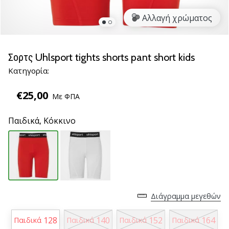
νέα
Αλλαγή χρώματος
παπούτσια
handball
PUMA
Accelerate
Σορτς Uhlsport tights shorts pant short kids
NITRO
Κατηγορία:
SQD
5!
€25,00
Με ΦΠΑ
Ανακάλυψε
τις
Παιδικά,
Κόκκινο
τεχνικές
αναβαθμίσεις
και
μάθε
αν
αξίζει…
Διάγραμμα μεγεθών
25. 11. 2024
128
140
152
164
Παιδικά
Παιδικά
Παιδικά
Παιδικά
•