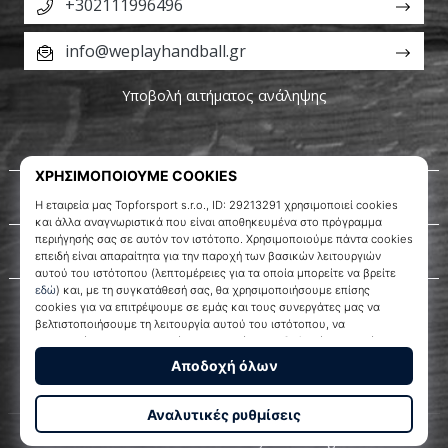
+302111996496
info@weplayhandball.gr
Υποβολή αιτήματος ανάληψης
Σχετικά μ' εμάς
Εξυπηρέτηση πελατών
WePlayHandball.gr
© 2010 – 2026
WePlayHandball.gr