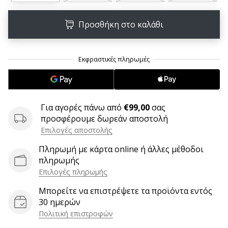
6 λεπτά ανάγνωσης
Γίνετε
Προσθήκη στο καλάθι
πρεσβευτής
της
μάρκας
χάντμπολ
μας
Είσαι
Για αγορές πάνω από
€99,00
σας
λάτρης
προσφέρουμε δωρεάν αποστολή
του
Επιλογές αποστολής
χάντμπολ
όπως
Πληρωμή με κάρτα online ή άλλες μέθοδοι
εμείς;
πληρωμής
Γίνε
Επιλογές πληρωμής
πρεσβευτής/
πρέσβειρα
Μπορείτε να επιστρέψετε τα προϊόντα εντός
της
30 ημερών
μάρκας
Πολιτική επιστροφών
μας