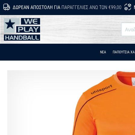
ΔΩΡΕΆΝ ΑΠΟΣΤΟΛΉ ΓΙΑ
ΠΑΡΑΓΓΕΛΊΕΣ ΆΝΩ ΤΩΝ €99,00
WePlayHandball.gr
ΝΕΑ
ΠΑΠΟΎΤΣΙΑ Χ