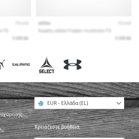
EUR - Ελλάδα (EL)
αναχώρησης
Χρειάζεστε βοήθεια;
όν