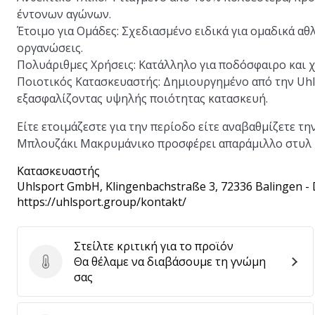
έντονων αγώνων.
Έτοιμο για Ομάδες:
Σχεδιασμένο ειδικά για ομαδικά αθλ
οργανώσεις.
Πολυάριθμες Χρήσεις:
Κατάλληλο για ποδόσφαιρο και χ
Ποιοτικός Κατασκευαστής:
Δημιουργημένο από την Uhls
εξασφαλίζοντας υψηλής ποιότητας κατασκευή.
Είτε ετοιμάζεστε για την περίοδο είτε αναβαθμίζετε τη
Μπλουζάκι Μακρυμάνικο προσφέρει απαράμιλλο στυλ κ
Κατασκευαστής
Uhlsport GmbH
, Klingenbachstraße 3, 72336 Balingen -
https://uhlsport.group/kontakt/
Στείλτε κριτική για το προϊόν
Θα θέλαμε να διαβάσουμε τη γνώμη
Στείλτε κριτική για το προϊόν
σας