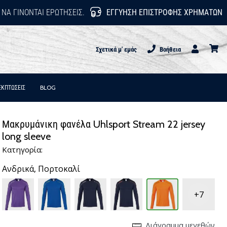
 ΝΑ ΓΊΝΟΝΤΑΙ ΕΡΩΤΉΣΕΙΣ.
ΕΓΓΎΗΣΗ ΕΠΙΣΤΡΟΦΉΣ ΧΡΗΜΆΤΩΝ
Σχετικά μ' εμάς
Βοήθεια
Χρήστης
καλάθι
ΕΚΠΤΩΣΕΙΣ
BLOG
Μακρυμάνικη φανέλα Uhlsport Stream 22 jersey
long sleeve
Κατηγορία:
Ανδρικά,
Πορτοκαλί
+7
Διάγραμμα μεγεθών