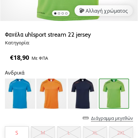
νέα
Αλλαγή χρώματος
παπούτσια
handball
PUMA
Accelerate
Φανέλα uhlsport stream 22 jersey
NITRO
Κατηγορία:
SQD
5!
€18,90
Με ΦΠΑ
Ανακάλυψε
τις
Ανδρικά
τεχνικές
αναβαθμίσεις
και
μάθε
αν
αξίζει…
Διάγραμμα μεγεθών
25. 11. 2024
S
M
L
XL
2XL
•