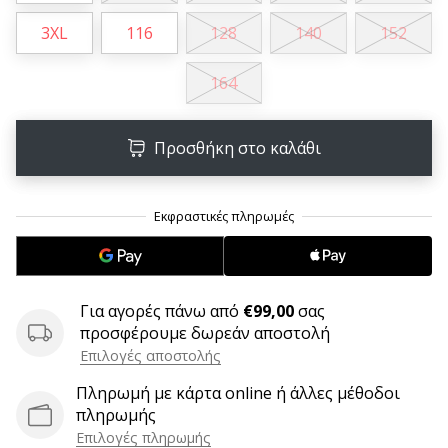
6 λεπτά ανάγνωσης
3XL
116
128
140
152
Γίνετε
πρεσβευτής
164
της
μάρκας
χάντμπολ
Προσθήκη στο καλάθι
μας
Είσαι
λάτρης
του
χάντμπολ
όπως
εμείς;
Για αγορές πάνω από
€99,00
σας
Γίνε
προσφέρουμε δωρεάν αποστολή
πρεσβευτής/
Επιλογές αποστολής
πρέσβειρα
της
Πληρωμή με κάρτα online ή άλλες μέθοδοι
μάρκας
πληρωμής
μας
Επιλογές πληρωμής