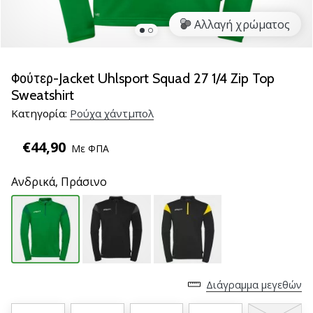
νέα
Αλλαγή χρώματος
παπούτσια
handball
PUMA
Accelerate
Φούτερ-Jacket Uhlsport Squad 27 1/4 Zip Top
NITRO
Sweatshirt
SQD
Κατηγορία:
Ρούχα χάντμπολ
5!
Ανακάλυψε
€44,90
Με ΦΠΑ
τις
τεχνικές
Ανδρικά,
Πράσινο
αναβαθμίσεις
και
μάθε
αν
αξίζει…
Διάγραμμα μεγεθών
25. 11. 2024
•