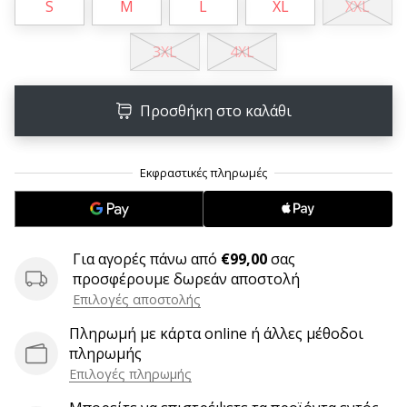
S
M
L
XL
XXL
6 λεπτά ανάγνωσης
Γίνετε
3XL
4XL
πρεσβευτής
της
μάρκας
Προσθήκη στο καλάθι
χάντμπολ
μας
Είσαι
λάτρης
του
χάντμπολ
όπως
Για αγορές πάνω από
€99,00
σας
εμείς;
προσφέρουμε δωρεάν αποστολή
Γίνε
Επιλογές αποστολής
πρεσβευτής/
Πληρωμή με κάρτα online ή άλλες μέθοδοι
πρέσβειρα
πληρωμής
της
Επιλογές πληρωμής
μάρκας
μας