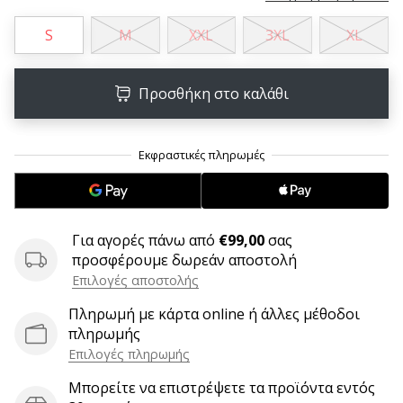
6 λεπτά ανάγνωσης
S
M
XXL
3XL
XL
Γίνετε
πρεσβευτής
της
Προσθήκη στο καλάθι
μάρκας
χάντμπολ
μας
Είσαι
λάτρης
του
χάντμπολ
Για αγορές πάνω από
€99,00
σας
όπως
προσφέρουμε δωρεάν αποστολή
εμείς;
Επιλογές αποστολής
Γίνε
πρεσβευτής/
Πληρωμή με κάρτα online ή άλλες μέθοδοι
πρέσβειρα
πληρωμής
της
Επιλογές πληρωμής
μάρκας
Μπορείτε να επιστρέψετε τα προϊόντα εντός
μας