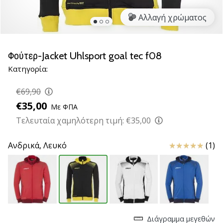
νέα
Αλλαγή χρώματος
παπούτσια
handball
PUMA
Accelerate
Φούτερ-Jacket Uhlsport goal tec f08
NITRO
Κατηγορία:
SQD
5!
€69,90
Ανακάλυψε
€35,00
Με ΦΠΑ
τις
τεχνικές
Τελευταία χαμηλότερη τιμή:
€35,00
αναβαθμίσεις
και
Κριτικές
Ανδρικά,
Λευκό
(1)
μάθε
αν
αξίζει…
25. 11. 2024
•
Διάγραμμα μεγεθών