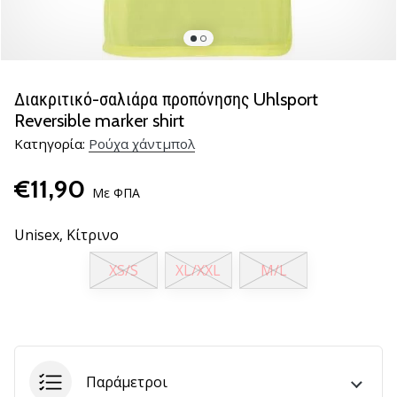
νέα
παπούτσια
handball
PUMA
Accelerate
Διακριτικό-σαλιάρα προπόνησης Uhlsport
NITRO
Reversible marker shirt
SQD
Κατηγορία:
Ρούχα χάντμπολ
5!
Ανακάλυψε
€11,90
τις
Με ΦΠΑ
τεχνικές
αναβαθμίσεις
Unisex,
Κίτρινο
και
μάθε
XS/S
XL/XXL
M/L
αν
αξίζει…
25. 11. 2024
Παράμετροι
•