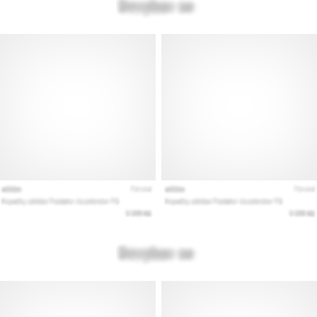
Εμφάνιση
όλων
των
άρθρων