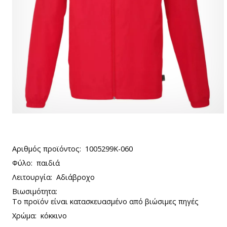
Αριθμός προϊόντος:
1005299K-060
Φύλο:
παιδιά
Λειτουργία:
Αδιάβροχο
Βιωσιμότητα:
Το προϊόν είναι κατασκευασμένο από βιώσιμες πηγές
Χρώμα:
κόκκινο