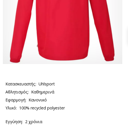
Κατασκευαστής:
Uhlsport
Αθλητισμός:
Καθημερινά
Εφαρμογή:
Κανονικό
Υλικό:
100% recycled polyester
Εγγύηση:
2 χρόνια