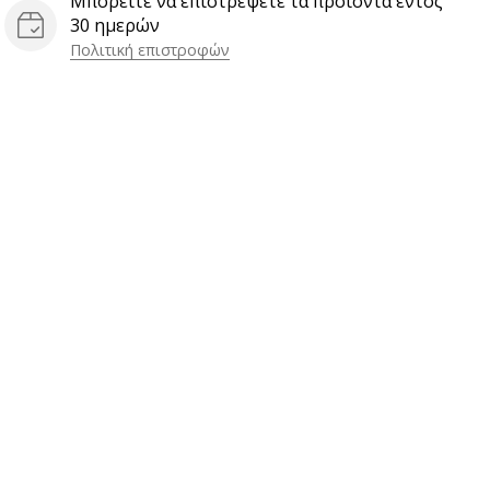
Μπορείτε να επιστρέψετε τα προϊόντα εντός
30 ημερών
Πολιτική επιστροφών