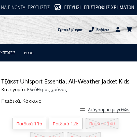
 ΝΑ ΓΊΝΟΝΤΑΙ ΕΡΩΤΉΣΕΙΣ.
ΕΓΓΎΗΣΗ ΕΠΙΣΤΡΟΦΉΣ ΧΡΗΜΆΤΩΝ
Σχετικά μ' εμάς
Βοήθεια
Χρήστης
καλάθι
ΕΚΠΤΩΣΕΙΣ
BLOG
Τζάκετ Uhlsport Essential All-Weather Jacket Kids
Κατηγορία:
Ελεύθερος χρόνος
Παιδικά,
Κόκκινο
Διάγραμμα μεγεθών
116
128
140
Παιδικά
Παιδικά
Παιδικά