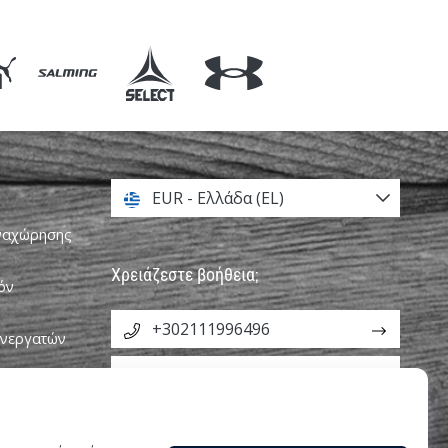
EUR - Ελλάδα (EL)
αναχώρησης
Χρειάζεστε βοήθεια;
όν
+302111996496
υνεργατών
info@weplayhandball.gr