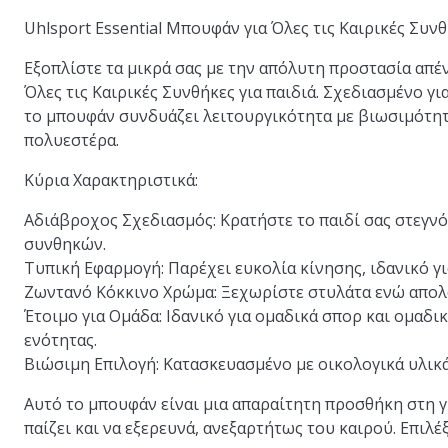
Uhlsport Essential Μπουφάν για Όλες τις Καιρικές Συνθ
Εξοπλίστε τα μικρά σας με την απόλυτη προστασία απέν
Όλες τις Καιρικές Συνθήκες για παιδιά. Σχεδιασμένο γ
το μπουφάν συνδυάζει λειτουργικότητα με βιωσιμότη
πολυεστέρα.
Κύρια Χαρακτηριστικά:
Αδιάβροχος Σχεδιασμός:
Κρατήστε το παιδί σας στεγνό
συνθηκών.
Τυπική Εφαρμογή:
Παρέχει ευκολία κίνησης, ιδανικό γι
Ζωντανό Κόκκινο Χρώμα:
Ξεχωρίστε στυλάτα ενώ απολα
Έτοιμο για Ομάδα:
Ιδανικό για ομαδικά σπορ και ομαδι
ενότητας.
Βιώσιμη Επιλογή:
Κατασκευασμένο με οικολογικά υλικά
Αυτό το μπουφάν είναι μια απαραίτητη προσθήκη στη 
παίζει και να εξερευνά, ανεξαρτήτως του καιρού. Επιλέ