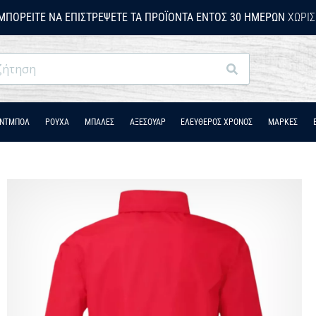
ΜΠΟΡΕΊΤΕ ΝΑ ΕΠΙΣΤΡΈΨΕΤΕ ΤΑ ΠΡΟΪΌΝΤΑ ΕΝΤΌΣ 30 ΗΜΕΡΏΝ
ΧΩΡΊΣ
Αναζήτηση
ΆΝΤΜΠΟΛ
ΡΟΎΧΑ
ΜΠΑΛΕΣ
ΑΞΕΣΟΥΑΡ
ΕΛΕΥΘΕΡΟΣ ΧΡΟΝΟΣ
ΜΑΡΚΕΣ