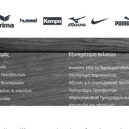
116 128
 εμάς
Εξυπηρέτηση πελατών
εμάς
Ασκήστε εδώ το δικαίωμα υπ
 Πρεσβευτών
Επιστροφή παραγγελίας
 θυγατρικών
Αξίωση για ελαττωματικό προϊ
Πρόγραμμα Πρεσβευτών
ασίας & καριέρα
Weplayhandball Πρόγραμμα σ
ookie
Αποστολή και πληρωμή
ροϋποθέσεις
Βρείτε το σωστό μέγεθος
Επικοινωνία
Συχνές ερωτήσεις