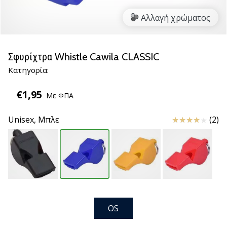
νέα
Αλλαγή χρώματος
παπούτσια
handball
PUMA
Accelerate
Σφυρίχτρα Whistle Cawila CLASSIC
NITRO
Κατηγορία:
SQD
5!
€1,95
Με ΦΠΑ
Ανακάλυψε
τις
Κριτικές
Unisex,
Μπλε
(2)
τεχνικές
αναβαθμίσεις
και
μάθε
αν
αξίζει…
OS
25. 11. 2024
•