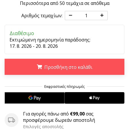
Περισσότερα από 50 τεμάχια σε απόθεμα
6 λεπτά ανάγνωσης
Γίνετε
Αριθμός τεμαχίων:
πρεσβευτής
της
μάρκας
Διαθέσιμο
χάντμπολ
Εκτιμώμενη ημερομηνία παράδοσης:
17. 8. 2026 - 20. 8. 2026
μας
Είσαι
λάτρης
Προσθήκη στο καλάθι
του
χάντμπολ
όπως
.
.
.
εμείς;
Γίνε
πρεσβευτής/
πρέσβειρα
της
Για αγορές πάνω από
€99,00
σας
μάρκας
προσφέρουμε δωρεάν αποστολή
μας
Επιλογές αποστολής