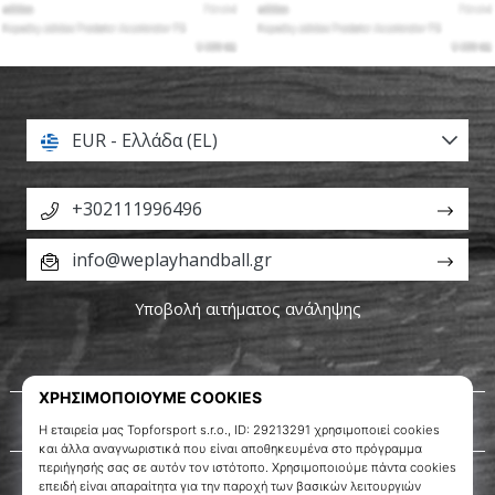
EUR - Ελλάδα (EL)
+302111996496
info@weplayhandball.gr
Υποβολή αιτήματος ανάληψης
Σχετικά μ' εμάς
Εξυπηρέτηση πελατών