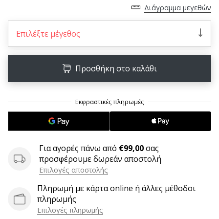
6 λεπτά ανάγνωσης
Διάγραμμα μεγεθών
Γίνετε
πρεσβευτής
Επιλέξτε μέγεθος
της
μάρκας
χάντμπολ
Προσθήκη στο καλάθι
μας
Είσαι
λάτρης
του
χάντμπολ
όπως
Για αγορές πάνω από
€99,00
σας
εμείς;
προσφέρουμε δωρεάν αποστολή
Γίνε
πρεσβευτής/
Επιλογές αποστολής
πρέσβειρα
Πληρωμή με κάρτα online ή άλλες μέθοδοι
της
πληρωμής
μάρκας
Επιλογές πληρωμής
μας