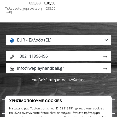
€55,00
€38,50
Τελευταία χαμηλότερη
€38,50
τιμή
EUR - Ελλάδα (EL)
+302111996496
info@weplayhandball.gr
Υποβολή αιτήματος ανάληψης
Σχετικά μ' εμάς