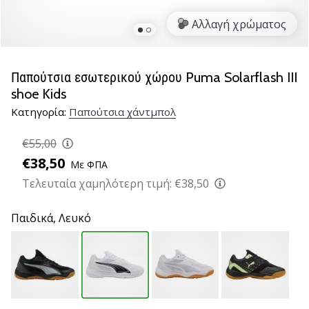
νέα
Αλλαγή χρώματος
παπούτσια
handball
PUMA
Accelerate
Παπούτσια εσωτερικού χώρου Puma Solarflash III
NITRO
shoe Kids
SQD
Κατηγορία:
Παπούτσια χάντμπολ
5!
Ανακάλυψε
€55,00
τις
€38,50
τεχνικές
Με ΦΠΑ
αναβαθμίσεις
Τελευταία χαμηλότερη τιμή:
€38,50
και
μάθε
Παιδικά,
Λευκό
αν
αξίζει…
25. 11. 2024
•