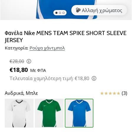
νέα
Αλλαγή χρώματος
παπούτσια
handball
PUMA
Accelerate
Φανέλα Nike MENS TEAM SPIKE SHORT SLEEVE
NITRO
JERSEY
SQD
Κατηγορία:
Ρούχα χάντμπολ
5!
Ανακάλυψε
€28,00
τις
€18,80
τεχνικές
Με ΦΠΑ
αναβαθμίσεις
Τελευταία χαμηλότερη τιμή:
€18,80
και
μάθε
Κριτικές
Ανδρικά,
Μπλε
(3)
αν
αξίζει…
25. 11. 2024
•