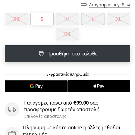
6 λεπτά ανάγνωσης
Διάγραμμα μεγεθών
Γίνετε
3XL
S
M
L
XL
πρεσβευτής
της
XXL
μάρκας
χάντμπολ
μας
Προσθήκη στο καλάθι
Είσαι
λάτρης
του
χάντμπολ
όπως
εμείς;
Γίνε
Για αγορές πάνω από
€99,00
σας
πρεσβευτής/
προσφέρουμε δωρεάν αποστολή
πρέσβειρα
Επιλογές αποστολής
της
μάρκας
Πληρωμή με κάρτα online ή άλλες μέθοδοι
μας
πληρωμής