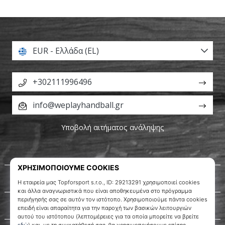
EUR - Ελλάδα (EL)
+302111996496
info@weplayhandball.gr
Υποβολή αιτήματος ανάληψης
Σχετικά μ' εμάς
Εξυπηρέτηση πελατών