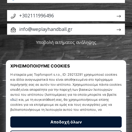
+302111996496
info@weplayhandball.gr
Υποβολή αιτήματος ανάληψης
Σχετικά μ' εμάς
Εξυπηρέτηση πελατών
WePlayHandball.gr