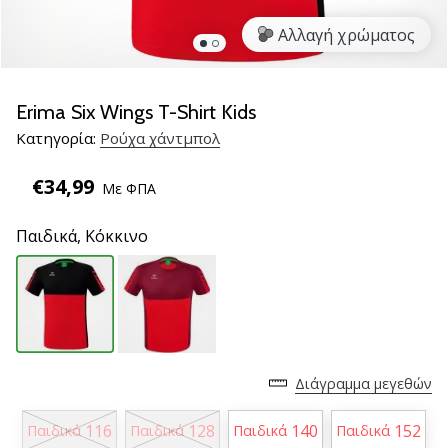
νέα
Αλλαγή χρώματος
παπούτσια
handball
PUMA
Accelerate
Erima Six Wings T-Shirt Kids
NITRO
Κατηγορία:
Ρούχα χάντμπολ
SQD
5!
€34,99
Με ΦΠΑ
Ανακάλυψε
τις
Παιδικά,
Κόκκινο
τεχνικές
αναβαθμίσεις
και
μάθε
αν
αξίζει…
Διάγραμμα μεγεθών
25. 11. 2024
116
128
140
152
Παιδικά
Παιδικά
Παιδικά
Παιδικά
•