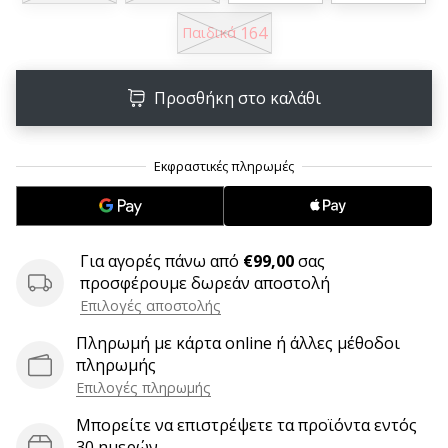
6 λεπτά ανάγνωσης
164
Παιδικά
Γίνετε
πρεσβευτής
της
Προσθήκη στο καλάθι
μάρκας
χάντμπολ
μας
Είσαι
λάτρης
του
χάντμπολ
Για αγορές πάνω από
€99,00
σας
όπως
προσφέρουμε δωρεάν αποστολή
εμείς;
Επιλογές αποστολής
Γίνε
Πληρωμή με κάρτα online ή άλλες μέθοδοι
πρεσβευτής/
πληρωμής
πρέσβειρα
Επιλογές πληρωμής
της
μάρκας
Μπορείτε να επιστρέψετε τα προϊόντα εντός
μας
30 ημερών