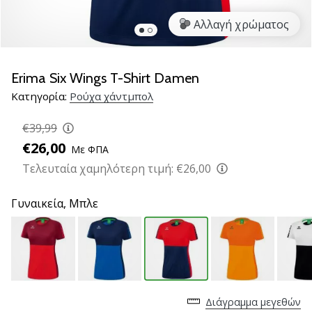
νέα
Αλλαγή χρώματος
παπούτσια
handball
PUMA
Accelerate
Erima Six Wings T-Shirt Damen
NITRO
Κατηγορία:
Ρούχα χάντμπολ
SQD
5!
€39,99
Ανακάλυψε
€26,00
Με ΦΠΑ
τις
τεχνικές
Τελευταία χαμηλότερη τιμή:
€26,00
αναβαθμίσεις
και
Γυναικεία,
Μπλε
μάθε
αν
αξίζει…
25. 11. 2024
Διάγραμμα μεγεθών
•