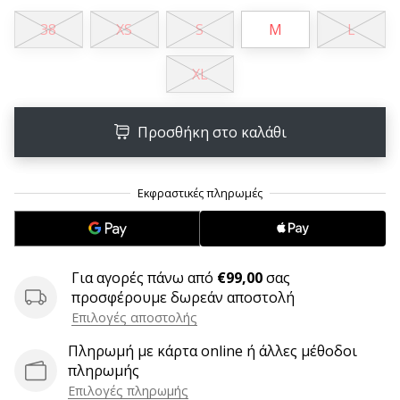
6 λεπτά ανάγνωσης
38
XS
S
M
L
Γίνετε
πρεσβευτής
XL
της
μάρκας
χάντμπολ
Προσθήκη στο καλάθι
μας
Είσαι
λάτρης
του
χάντμπολ
όπως
εμείς;
Για αγορές πάνω από
€99,00
σας
Γίνε
προσφέρουμε δωρεάν αποστολή
πρεσβευτής/
Επιλογές αποστολής
πρέσβειρα
της
Πληρωμή με κάρτα online ή άλλες μέθοδοι
μάρκας
πληρωμής
μας
Επιλογές πληρωμής