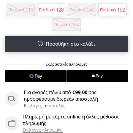
6 λεπτά ανάγνωσης
116
128
140
152
Παιδικά
Παιδικά
Παιδικά
Παιδικά
Γίνετε
πρεσβευτής
164
Παιδικά
της
μάρκας
χάντμπολ
Προσθήκη στο καλάθι
μας
Είσαι
λάτρης
του
χάντμπολ
όπως
εμείς;
Για αγορές πάνω από
€99,00
σας
Γίνε
προσφέρουμε δωρεάν αποστολή
πρεσβευτής/
Επιλογές αποστολής
πρέσβειρα
της
Πληρωμή με κάρτα online ή άλλες μέθοδοι
μάρκας
πληρωμής
μας
Επιλογές πληρωμής