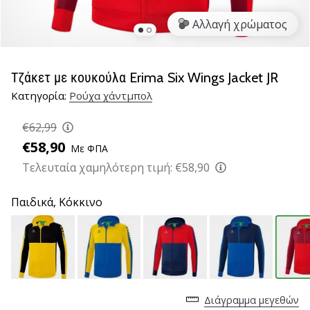
νέα
Αλλαγή χρώματος
παπούτσια
handball
PUMA
Accelerate
Τζάκετ με κουκούλα Erima Six Wings Jacket JR
NITRO
Κατηγορία:
Ρούχα χάντμπολ
SQD
5!
€62,99
Ανακάλυψε
€58,90
Με ΦΠΑ
τις
τεχνικές
Τελευταία χαμηλότερη τιμή:
€58,90
αναβαθμίσεις
και
Παιδικά,
Κόκκινο
μάθε
αν
αξίζει…
25. 11. 2024
Διάγραμμα μεγεθών
•