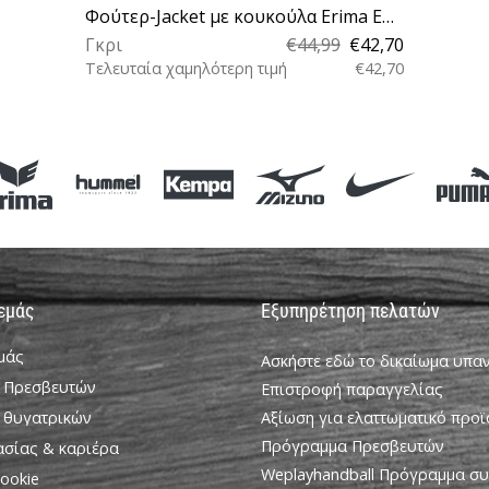
Φούτερ-Jacket με κουκούλα Erima EVO STAR Sweatshirt
Γκρι
€44,99
€42,70
Τελευταία χαμηλότερη τιμή
€42,70
M L XXL 3XL 116
 εμάς
Εξυπηρέτηση πελατών
εμάς
Ασκήστε εδώ το δικαίωμα υπ
 Πρεσβευτών
Επιστροφή παραγγελίας
 θυγατρικών
Αξίωση για ελαττωματικό προϊ
Πρόγραμμα Πρεσβευτών
ασίας & καριέρα
Weplayhandball Πρόγραμμα σ
ookie