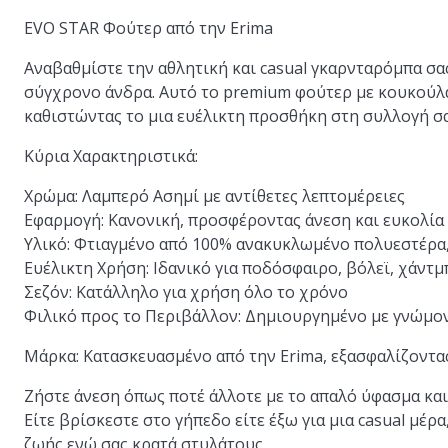
EVO STAR Φούτερ από την Erima
Αναβαθμίστε την αθλητική και casual γκαρνταρόμπα σα
σύγχρονο άνδρα. Αυτό το premium φούτερ με κουκούλα
καθιστώντας το μια ευέλικτη προσθήκη στη συλλογή σα
Κύρια Χαρακτηριστικά:
Χρώμα:
Λαμπερό Ασημί με αντίθετες λεπτομέρειες
Εφαρμογή:
Κανονική, προσφέροντας άνεση και ευκολία
Υλικό:
Φτιαγμένο από 100% ανακυκλωμένο πολυεστέρα,
Ευέλικτη Χρήση:
Ιδανικό για ποδόσφαιρο, βόλεϊ, χάντμ
Σεζόν:
Κατάλληλο για χρήση όλο το χρόνο
Φιλικό προς το Περιβάλλον:
Δημιουργημένο με γνώμονα
Μάρκα:
Κατασκευασμένο από την Erima, εξασφαλίζοντας
Ζήστε άνεση όπως ποτέ άλλοτε με το απαλό ύφασμα κα
Είτε βρίσκεστε στο γήπεδο είτε έξω για μια casual μέρ
ζωής ενώ σας κρατά στυλάτους.