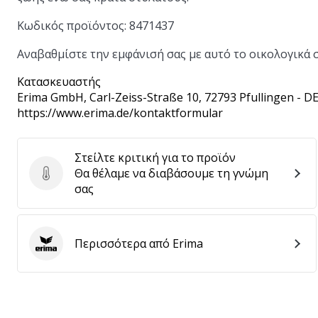
Κωδικός προϊόντος:
8471437
Αναβαθμίστε την εμφάνισή σας με αυτό το οικολογικά
Κατασκευαστής
Erima GmbH
, Carl-Zeiss-Straße 10, 72793 Pfullingen - D
https://www.erima.de/kontaktformular
Στείλτε κριτική για το προϊόν
Θα θέλαμε να διαβάσουμε τη γνώμη
Στείλτε κριτική για το προϊόν
σας
Περισσότερα από Erima
Erima