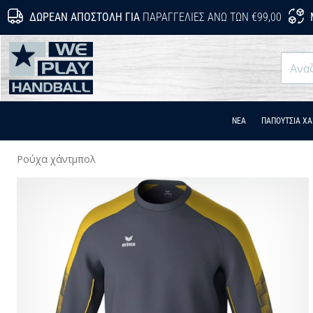
ΔΩΡΕΆΝ ΑΠΟΣΤΟΛΉ ΓΙΑ
ΠΑΡΑΓΓΕΛΊΕΣ ΆΝΩ ΤΩΝ €99,00
WePlayHandball.gr
ΝΕΑ
ΠΑΠΟΎΤΣΙΑ Χ
Ρούχα χάντμπολ