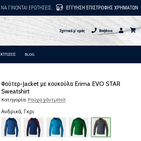
 ΝΑ ΓΊΝΟΝΤΑΙ ΕΡΩΤΉΣΕΙΣ.
ΕΓΓΎΗΣΗ ΕΠΙΣΤΡΟΦΉΣ ΧΡΗΜΆΤΩΝ
Σχετικά μ' εμάς
Βοήθεια
Χρήστης
καλάθι
ΕΚΠΤΩΣΕΙΣ
BLOG
Φούτερ-Jacket με κουκούλα Erima EVO STAR
Sweatshirt
Κατηγορία:
Ρούχα χάντμπολ
Ανδρικά,
Γκρι