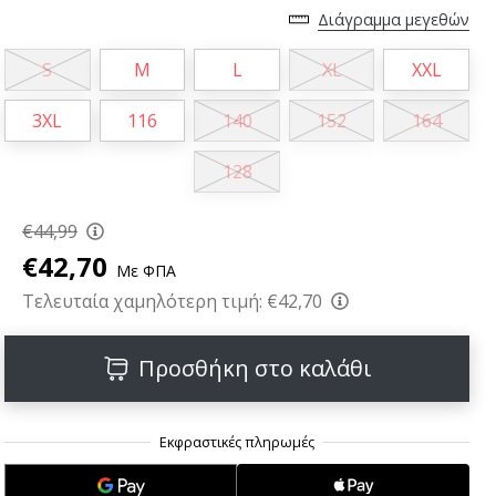
Διάγραμμα μεγεθών
S
M
L
XL
XXL
3XL
116
140
152
164
128
€44,99
€42,70
Με ΦΠΑ
Τελευταία χαμηλότερη τιμή:
€42,70
Προσθήκη στο καλάθι