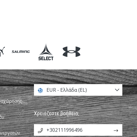
EUR - Ελλάδα (EL)
αναχώρησης
Χρειάζεστε βοήθεια;
όν
+302111996496
υνεργατών