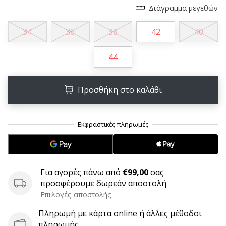
6 λεπτά ανάγνωσης
Διάγραμμα μεγεθών
Γίνετε
34
36
38
42
40
πρεσβευτής
της
44
μάρκας
χάντμπολ
μας
Προσθήκη στο καλάθι
Είσαι
λάτρης
του
χάντμπολ
όπως
εμείς;
Γίνε
Για αγορές πάνω από
€99,00
σας
πρεσβευτής/
προσφέρουμε δωρεάν αποστολή
πρέσβειρα
Επιλογές αποστολής
της
μάρκας
Πληρωμή με κάρτα online ή άλλες μέθοδοι
μας
πληρωμής