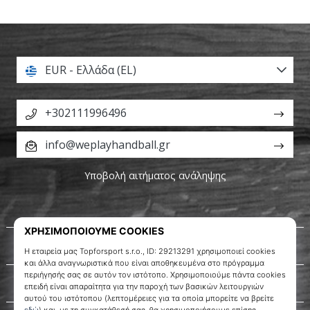
EUR - Ελλάδα (EL)
+302111996496
info@weplayhandball.gr
Υποβολή αιτήματος ανάληψης
Σχετικά μ' εμάς
Εξυπηρέτηση πελατών