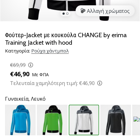
νέα
Αλλαγή χρώματος
παπούτσια
handball
PUMA
Accelerate
Φούτερ-Jacket με κουκούλα CHANGE by erima
NITRO
Training Jacket with hood
SQD
Κατηγορία:
Ρούχα χάντμπολ
5!
Ανακάλυψε
€69,99
τις
€46,90
τεχνικές
Με ΦΠΑ
αναβαθμίσεις
Τελευταία χαμηλότερη τιμή:
€46,90
και
μάθε
Γυναικεία,
Λευκό
αν
αξίζει…
25. 11. 2024
•