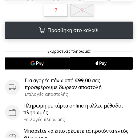
6 λεπτά ανάγνωσης
7
9
Γίνετε
πρεσβευτής
της
Προσθήκη στο καλάθι
μάρκας
χάντμπολ
μας
Είσαι
λάτρης
του
χάντμπολ
Για αγορές πάνω από
€99,00
σας
όπως
προσφέρουμε δωρεάν αποστολή
εμείς;
Επιλογές αποστολής
Γίνε
Πληρωμή με κάρτα online ή άλλες μέθοδοι
πρεσβευτής/
πληρωμής
πρέσβειρα
Επιλογές πληρωμής
της
μάρκας
Μπορείτε να επιστρέψετε τα προϊόντα εντός
μας
30 ημερών