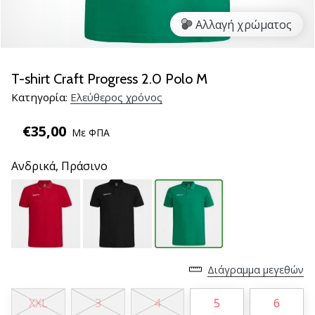
νέα
Αλλαγή χρώματος
παπούτσια
handball
PUMA
Accelerate
T-shirt Craft Progress 2.0 Polo M
NITRO
Κατηγορία:
Ελεύθερος χρόνος
SQD
5!
€35,00
Με ΦΠΑ
Ανακάλυψε
τις
Ανδρικά,
Πράσινο
τεχνικές
αναβαθμίσεις
και
μάθε
αν
αξίζει…
Διάγραμμα μεγεθών
25. 11. 2024
XXL
3
4
5
6
•