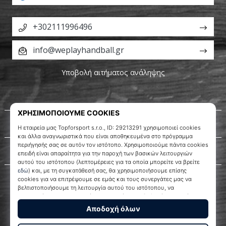
+302111996496
info@weplayhandball.gr
Υποβολή αιτήματος ανάληψης
Σχετικά μ' εμάς
Εξυπηρέτηση πελατών
WePlayHandball.gr