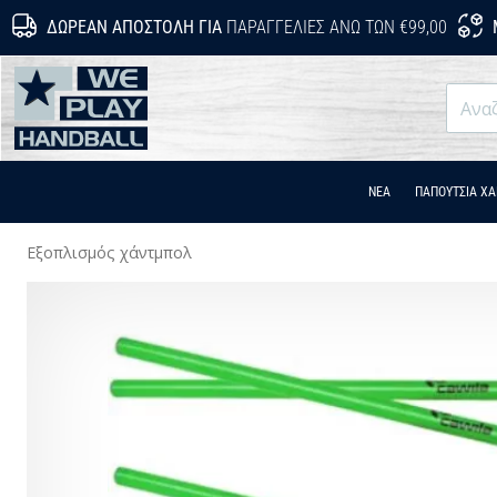
ΔΩΡΕΆΝ ΑΠΟΣΤΟΛΉ ΓΙΑ
ΠΑΡΑΓΓΕΛΊΕΣ ΆΝΩ ΤΩΝ €99,00
WePlayHandball.gr
ΝΕΑ
ΠΑΠΟΎΤΣΙΑ Χ
Εξοπλισμός χάντμπολ