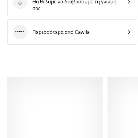
Θα θέλαμε να διαβάσουμε τη γνώμη
Στείλτε κριτική για το προϊόν
σας
Περισσότερα από Cawila
Cawila