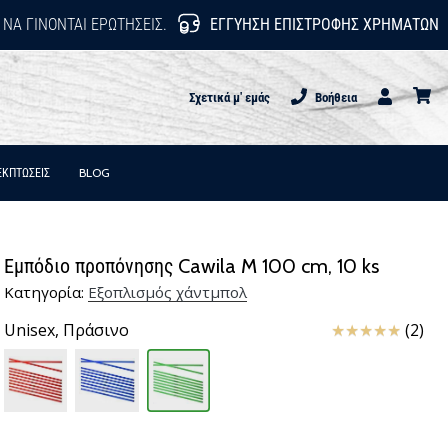
 ΝΑ ΓΊΝΟΝΤΑΙ ΕΡΩΤΉΣΕΙΣ.
ΕΓΓΎΗΣΗ ΕΠΙΣΤΡΟΦΉΣ ΧΡΗΜΆΤΩΝ
Σχετικά μ' εμάς
Βοήθεια
Χρήστης
καλάθι
ΕΚΠΤΩΣΕΙΣ
BLOG
Εμπόδιο προπόνησης Cawila M 100 cm, 10 ks
Κατηγορία:
Εξοπλισμός χάντμπολ
Κριτικές
Unisex,
Πράσινο
(2)