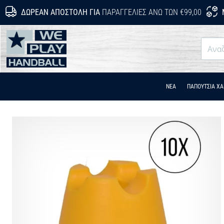
ΔΩΡΕΆΝ ΑΠΟΣΤΟΛΉ ΓΙΑ
ΠΑΡΑΓΓΕΛΊΕΣ ΆΝΩ ΤΩΝ €99,00
WePlayHandball.gr
ΝΕΑ
ΠΑΠΟΎΤΣΙΑ Χ