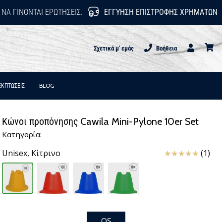
 ΝΑ ΓΊΝΟΝΤΑΙ ΕΡΩΤΉΣΕΙΣ.
ΕΓΓΎΗΣΗ ΕΠΙΣΤΡΟΦΉΣ ΧΡΗΜΆΤΩΝ
Σχετικά μ' εμάς
Βοήθεια
Χρήστης
καλάθι
ΕΚΠΤΩΣΕΙΣ
BLOG
Κώνοι προπόνησης Cawila Mini-Pylone 10er Set
Κατηγορία:
Κριτικές
Unisex,
Κίτρινο
(1)
OS