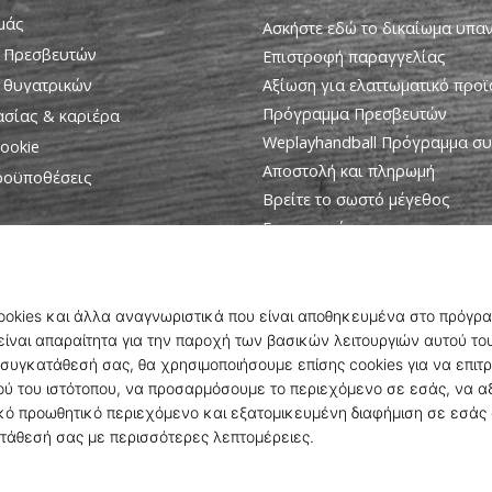
εμάς
Ασκήστε εδώ το δικαίωμα υπ
 Πρεσβευτών
Επιστροφή παραγγελίας
 θυγατρικών
Αξίωση για ελαττωματικό προϊ
Πρόγραμμα Πρεσβευτών
ασίας & καριέρα
Weplayhandball Πρόγραμμα σ
ookie
Αποστολή και πληρωμή
ροϋποθέσεις
Βρείτε το σωστό μέγεθος
Επικοινωνία
Συχνές ερωτήσεις
Πολιτική απορρήτου
© 2010 – 2026
WePlayHandball.gr