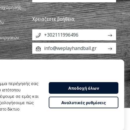
αναχώρησης
Χρειάζεστε βοήθεια;
όν
+302111996496
υνεργατών
info@weplayhandball.gr