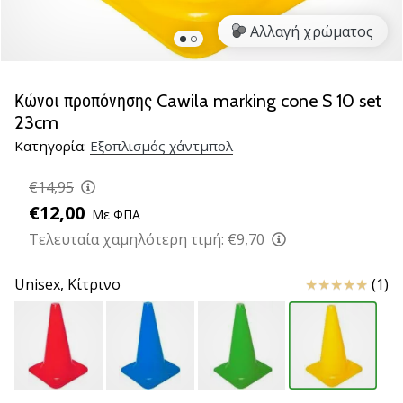
νέα
Αλλαγή χρώματος
παπούτσια
handball
PUMA
Accelerate
Κώνοι προπόνησης Cawila marking cone S 10 set
NITRO
23cm
SQD
Κατηγορία:
Εξοπλισμός χάντμπολ
5!
Ανακάλυψε
€14,95
τις
€12,00
τεχνικές
Με ΦΠΑ
αναβαθμίσεις
Τελευταία χαμηλότερη τιμή:
€9,70
και
μάθε
Κριτικές
Unisex,
Κίτρινο
(1)
αν
αξίζει…
25. 11. 2024
•