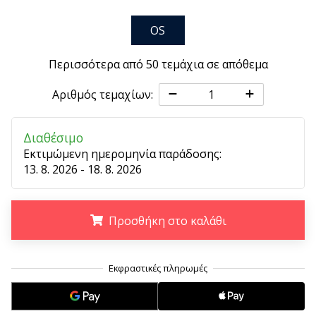
6 λεπτά ανάγνωσης
Γίνετε
OS
πρεσβευτής
της
Περισσότερα από 50 τεμάχια σε απόθεμα
μάρκας
Αριθμός τεμαχίων:
χάντμπολ
μας
Είσαι
Διαθέσιμο
λάτρης
Εκτιμώμενη ημερομηνία παράδοσης:
του
13. 8. 2026 - 18. 8. 2026
χάντμπολ
όπως
εμείς;
Προσθήκη στο καλάθι
Γίνε
πρεσβευτής/
.
.
.
πρέσβειρα
της
μάρκας
μας