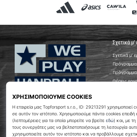
Σχετικά μ'
Σχετικά μ' 
Πρόγραμμα
Πρόγραμμα
Θέσεις εργ
Ρυθμίσεις c
WePlayHandball.gr
Όροι και Π