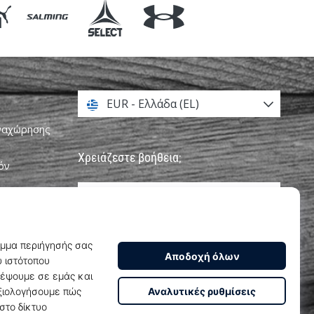
EUR - Ελλάδα (EL)
αναχώρησης
Χρειάζεστε βοήθεια;
όν
+302111996496
υνεργατών
info@weplayhandball.gr