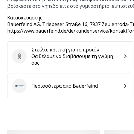
βρίσκεστε στο γήπεδο είτε στο γυμναστήριο, εμπιστευθε
Κατασκευαστής
Bauerfeind AG
, Triebeser Straße 16, 7937 Zeulenroda-T
https://www.bauerfeind.de/de/kundenservice/kontaktfo
Στείλτε κριτική για το προϊόν
Θα θέλαμε να διαβάσουμε τη γνώμη
Στείλτε κριτική για το προϊόν
σας
Περισσότερα από Bauerfeind
Bauerfeind