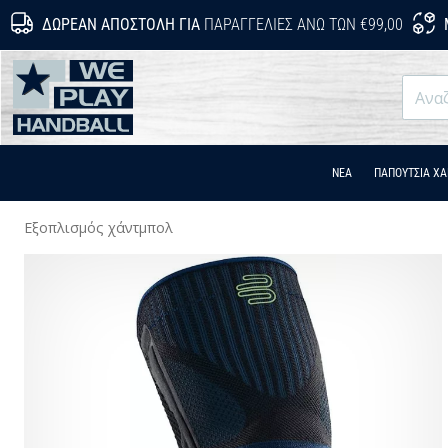
ΔΩΡΕΆΝ ΑΠΟΣΤΟΛΉ ΓΙΑ
ΠΑΡΑΓΓΕΛΊΕΣ ΆΝΩ ΤΩΝ €99,00
WePlayHandball.gr
ΝΕΑ
ΠΑΠΟΎΤΣΙΑ Χ
Εξοπλισμός χάντμπολ