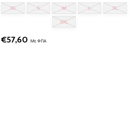
XS
S
M
L
XL
XXL
€57,60
Με ΦΠΑ