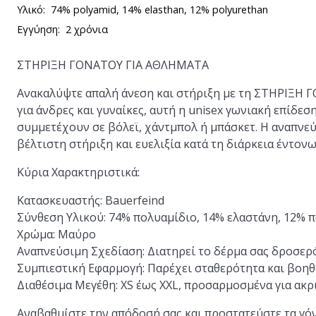
Υλικό:
74% polyamid, 14% elasthan, 12% polyurethan
Εγγύηση:
2 χρόνια
ΣΤΗΡΙΞΗ ΓΟΝΑΤΟΥ ΓΙΑ ΑΘΛΗΜΑΤΑ
Ανακαλύψτε απαλή άνεση και στήριξη με τη ΣΤΗΡΙΞΗ 
για άνδρες και γυναίκες, αυτή η unisex γωνιακή επίδεσ
συμμετέχουν σε βόλεϊ, χάντμπολ ή μπάσκετ. Η αναπνεύ
βέλτιστη στήριξη και ευελιξία κατά τη διάρκεια έντο
Κύρια Χαρακτηριστικά:
Κατασκευαστής:
Bauerfeind
Σύνθεση Υλικού:
74% πολυαμίδιο, 14% ελαστάνη, 12% 
Χρώμα:
Μαύρο
Αναπνεύσιμη Σχεδίαση:
Διατηρεί το δέρμα σας δροσερό
Συμπιεστική Εφαρμογή:
Παρέχει σταθερότητα και βοη
Διαθέσιμα Μεγέθη:
XS έως XXL, προσαρμοσμένα για ακ
Αναβαθμίστε την απόδοσή σας και προστατεύστε τα γ