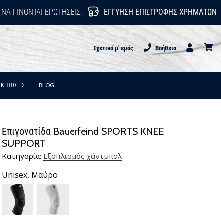
 ΝΑ ΓΊΝΟΝΤΑΙ ΕΡΩΤΉΣΕΙΣ.
ΕΓΓΎΗΣΗ ΕΠΙΣΤΡΟΦΉΣ ΧΡΗΜΆΤΩΝ
Σχετικά μ' εμάς
Βοήθεια
Χρήστης
καλάθι
ΕΚΠΤΩΣΕΙΣ
BLOG
Επιγονατίδα Bauerfeind SPORTS KNEE
SUPPORT
Κατηγορία:
Εξοπλισμός χάντμπολ
Unisex,
Μαύρο