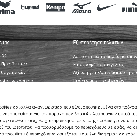
 εμάς
Εξυπηρέτηση πελατών
εμάς
Ασκήστε εδώ το δικαίωμα υπ
 Πρεσβευτών
Επιστροφή παραγγελίας
 θυγατρικών
Αξίωση για ελαττωματικό προϊ
Πρόγραμμα Πρεσβευτών
ασίας & καριέρα
Weplayhandball Πρόγραμμα σ
ookie
Αποστολή και πληρωμή
ροϋποθέσεις
Βρείτε το σωστό μέγεθος
Επικοινωνία
Συχνές ερωτήσεις
Πολιτική απορρήτου