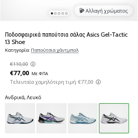
νέα
Αλλαγή χρώματος
παπούτσια
handball
PUMA
Accelerate
Ποδοσφαιρικά παπούτσια σάλας Asics Gel-Tactic
NITRO
13 Shoe
SQD
Κατηγορία:
Παπούτσια χάντμπολ
5!
Ανακάλυψε
€110,00
τις
€77,00
τεχνικές
Με ΦΠΑ
αναβαθμίσεις
Τελευταία χαμηλότερη τιμή:
€77,00
και
μάθε
Ανδρικά,
Λευκό
αν
αξίζει…
25. 11. 2024
•