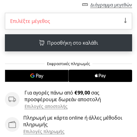
6 λεπτά ανάγνωσης
Διάγραμμα μεγεθών
Γίνετε
πρεσβευτής
Επιλέξτε μέγεθος
της
μάρκας
χάντμπολ
Προσθήκη στο καλάθι
μας
Είσαι
λάτρης
του
χάντμπολ
όπως
Για αγορές πάνω από
€99,00
σας
εμείς;
προσφέρουμε δωρεάν αποστολή
Γίνε
πρεσβευτής/
Επιλογές αποστολής
πρέσβειρα
Πληρωμή με κάρτα online ή άλλες μέθοδοι
της
πληρωμής
μάρκας
Επιλογές πληρωμής
μας