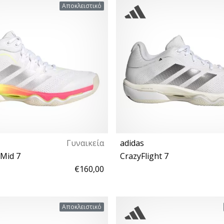
 41⅓ 42 42⅔ 43⅓ 44 44⅔ 45⅓
43⅓ 44 44⅔ 45⅓ 46 46⅔ 47⅓
Αποκλειστικό
 47⅓ 48 48⅔ 49⅓ 50 50⅔
Γυναικεία
adidas
 Mid 7
CrazyFlight 7
€160,00
9⅓ 40 40⅔ 41⅓ 42 42⅔ 43⅓
42⅔ 43⅓ 44 44⅔ 45⅓ 46 46⅔
Αποκλειστικό
49⅓ 50 50⅔