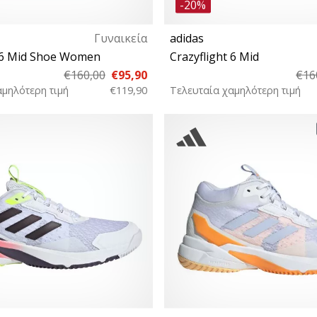
-20%
Γυναικεία
adidas
t 6 Mid Shoe Women
Crazyflight 6 Mid
€160,00
€95,90
€16
αμηλότερη τιμή
€119,90
Τελευταία χαμηλότερη τιμή
38 39⅓ 40 40⅔ 41⅓
42 43⅓ 44 44⅔ 46 46