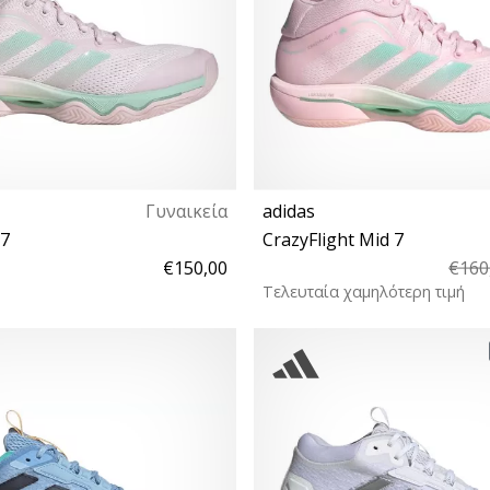
Γυναικεία
adidas
 7
CrazyFlight Mid 7
€150,00
€160
Τελευταία χαμηλότερη τιμή
 38⅔ 39⅓ 40 40⅔ 41⅓ 42 42⅔
37⅓ 38 38⅔ 39⅓ 40 40⅔ 41⅓
43⅓