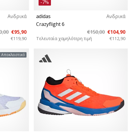
-7%
Ανδρικά
adidas
Ανδρικά
Crazyflight 6
0,00
€95,90
€150,00
€104,90
€119,90
Τελευταία χαμηλότερη τιμή
€112,90
⅔ 47⅓
46⅔ 47⅓
Αποκλειστικό