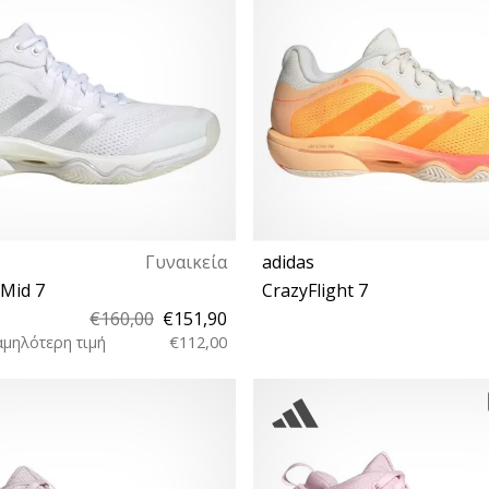
Γυναικεία
adidas
 Mid 7
CrazyFlight 7
€160,00
€151,90
αμηλότερη τιμή
€112,00
 39⅓ 40 40⅔ 41⅓ 42 42⅔ 43⅓
42⅔ 43⅓ 44 44⅔ 45⅓ 46 46⅔