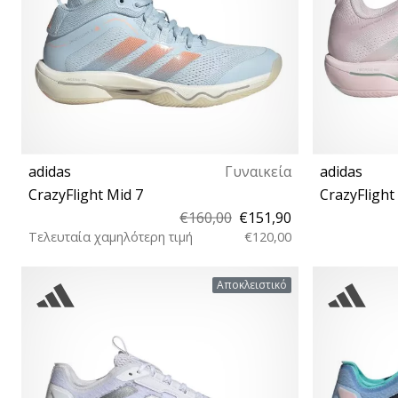
adidas
Γυναικεία
adidas
CrazyFlight Mid 7
CrazyFlight
€160,00
€151,90
Τελευταία χαμηλότερη τιμή
€120,00
37⅓ 38 38⅔ 39⅓ 40 40⅔ 41⅓ 42 42⅔ 43⅓
36⅔ 37⅓ 38
Αποκλειστικό