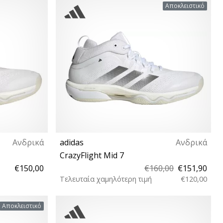
 48 48⅔ 50⅔
42 42⅔ 43⅓ 44 44⅔ 45⅓ 46 46⅔ 48 48⅔
Αποκλειστικό
49⅓ 50
Ανδρικά
adidas
Ανδρικά
CrazyFlight Mid 7
€150,00
€160,00
€151,90
Τελευταία χαμηλότερη τιμή
€120,00
 47⅓ 48 48⅔
41⅓ 42⅔ 43⅓ 44 44⅔ 45⅓ 46 46⅔ 47⅓ 48
Αποκλειστικό
48⅔ 49⅓