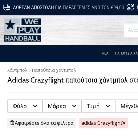
ΔΩΡΕΆΝ ΑΠΟΣΤΟΛΉ ΓΙΑ
ΠΑΡΑΓΓΕΛΊΕΣ ΆΝΩ ΤΩΝ €99,00
WePlayHandball.gr
ΝΕΑ
ΠΑΠΟΎΤΣΙΑ Χ
Χάντμπολ
Παπούτσια χάντμπολ
Adidas Crazyflight παπούτσια χάντμπολ σ
Φύλο
Μάρκα
Τιμή
Μέγεθ
Αφαιρέστε όλα τα φίλτρα
adidas Crazyflight