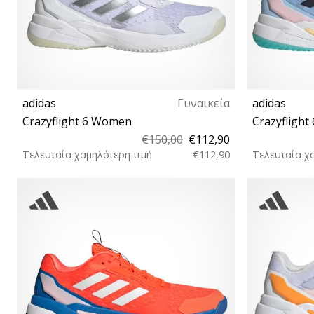
adidas
Γυναικεία
adidas
Crazyflight 6 Women
Crazyfligh
€150,00
€112,90
Τελευταία χαμηλότερη τιμή
€112,90
Τελευταία χ
36⅔ 37⅓ 38 38⅔ 39⅓ 40 40⅔ 42