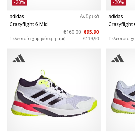
-20%
-20%
adidas
Ανδρικά
adidas
Crazyflight 6 Mid
Crazyfligh
€160,00
€95,90
Τελευταία χαμηλότερη τιμή
€119,90
Τελευταία χ
42 43⅓ 44 44⅔ 45⅓ 46 46⅔ 47⅓ 48⅔ 49⅓
50