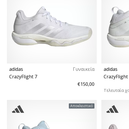
adidas
Γυναικεία
adidas
CrazyFlight 7
CrazyFlight
€150,00
Τελευταία χ
36⅔ 37⅓ 38 38⅔ 39⅓ 40 40⅔ 41⅓ 42 42⅔
37⅓ 38 38⅔
Αποκλειστικό
43⅓