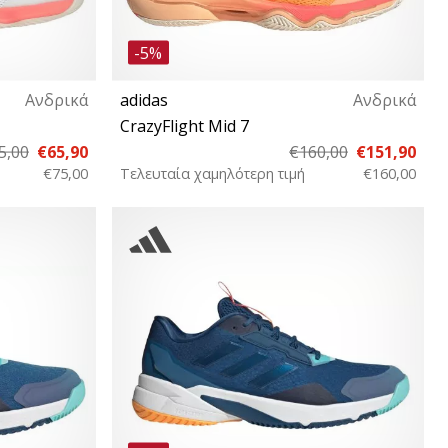
-5%
Ανδρικά
adidas
Ανδρικά
CrazyFlight Mid 7
5,00
€65,90
€160,00
€151,90
€75,00
Τελευταία χαμηλότερη τιμή
€160,00
⅔ 39⅓
42⅔ 43⅓ 44 44⅔ 45⅓ 46 46⅔ 47⅓ 48 48⅔