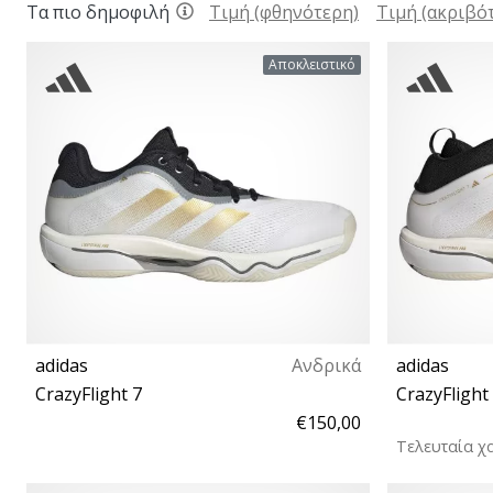
Τα πιο δημοφιλή
Τιμή (φθηνότερη)
Τιμή (ακριβό
Αποκλειστικό
adidas
Ανδρικά
adidas
CrazyFlight 7
CrazyFlight
€150,00
Τελευταία χ