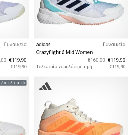
Γυναικεία
adidas
Γυναικεία
Crazyflight 6 Mid Women
,00
€119,90
€160,00
€119,90
€119,90
Τελευταία χαμηλότερη τιμή
€119,90
39⅓ 40 40⅔ 41⅓ 42
Αποκλειστικό