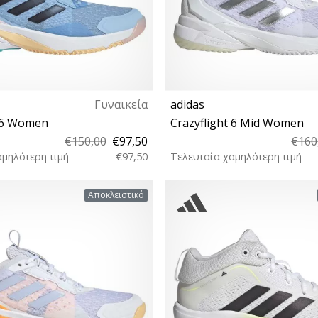
Γυναικεία
adidas
t 6 Women
Crazyflight 6 Mid Women
€150,00
€97,50
€160
αμηλότερη τιμή
€97,50
Τελευταία χαμηλότερη τιμή
42⅔
38 38⅔ 40 40⅔
Αποκλειστικό