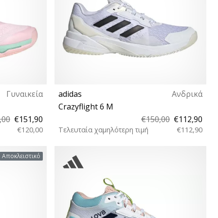
Γυναικεία
adidas
Ανδρικά
Crazyflight 6 M
,00
€151,90
€150,00
€112,90
€120,00
Τελευταία χαμηλότερη τιμή
€112,90
 42 42⅔ 43⅓
42⅔ 44 44⅔ 45⅓ 46 46⅔ 47⅓
Αποκλειστικό