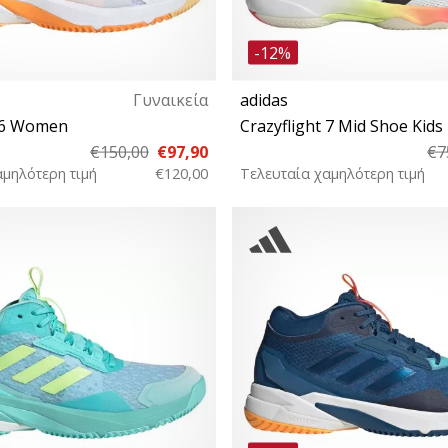
-12%
Γυναικεία
adidas
t 6 Women
Crazyflight 7 Mid Shoe Kids
€150,00
€97,90
€7
αμηλότερη τιμή
€120,00
Τελευταία χαμηλότερη τιμή
⅓ 44 44⅔ 45⅓ 46 46⅔ 47⅓ 48
35½ 36 36⅔ 37⅓ 38 38
48⅔ 49⅓