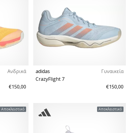
Ανδρικά
adidas
Γυναικεία
CrazyFlight 7
€150,00
€150,00
 47⅓ 48⅔ 50
36⅔ 37⅓ 38 38⅔ 39⅓ 40 40⅔ 41⅓ 42 42⅔
Αποκλειστικό
Αποκλειστικό
43⅓ 44