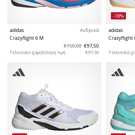
-18%
adidas
Ανδρικά
adidas
Crazyflight 6 M
Crazyfligh
€150,00
€97,50
Τελευταία χαμηλότερη τιμή
€97,50
Τελευταία χ
43⅓ 44⅔ 45⅓ 46 46⅔ 47⅓
38⅔ 42⅔ 43