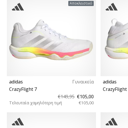
39⅓ 40 40⅔ 41⅓ 42 42⅔ 43⅓ 44 44⅔ 45⅓
39⅓ 40 40⅔
Αποκλειστικό
46 46⅔ 47⅓ 48 48⅔ 49⅓ 50 50⅔
46 46⅔
adidas
Γυναικεία
adidas
CrazyFlight 7
CrazyFlight
€149,95
€105,00
Τελευταία χαμηλότερη τιμή
€105,00
36⅔ 37⅓ 38⅔ 39⅓ 40 40⅔ 41⅓ 42 42⅔ 43⅓
38 38⅔ 3