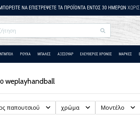
ΜΠΟΡΕΊΤΕ ΝΑ ΕΠΙΣΤΡΈΨΕΤΕ ΤΑ ΠΡΟΪΌΝΤΑ ΕΝΤΌΣ 30 ΗΜΕΡΏΝ
ΧΩΡΊΣ
Αναζήτηση
ΆΝΤΜΠΟΛ
ΡΟΎΧΑ
ΜΠΑΛΕΣ
ΑΞΕΣΟΥΑΡ
ΕΛΕΥΘΕΡΟΣ ΧΡΟΝΟΣ
ΜΑΡΚΕΣ
το weplayhandball
ος παπουτσιού
χρώμα
Μοντέλο