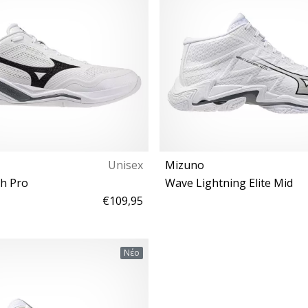
Unisex
Mizuno
th Pro
Wave Lightning Elite Mid
€109,95
0 40½ 41 42 42½ 43 44 44½ 46
39 40 40½ 41 42 42½ 43 44 4
Νέο
46½ 47 48½
47 48½