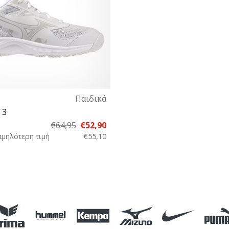
Παιδικά
 3
€64,95
€52,90
αμηλότερη τιμή
€55,10
6 36½ 37 38 38½ 39 40 40½