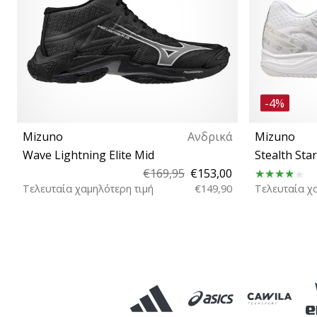
-4%
Mizuno
Ανδρικά
Mizuno
Wave Lightning Elite Mid
Stealth Star
€169,95
€153,00
Τελευταία χαμηλότερη τιμή
€149,90
Τελευταία χ
40 40½ 41 42½ 43 44 44½ 45 46 46½ 47 48½
34½ 35 3