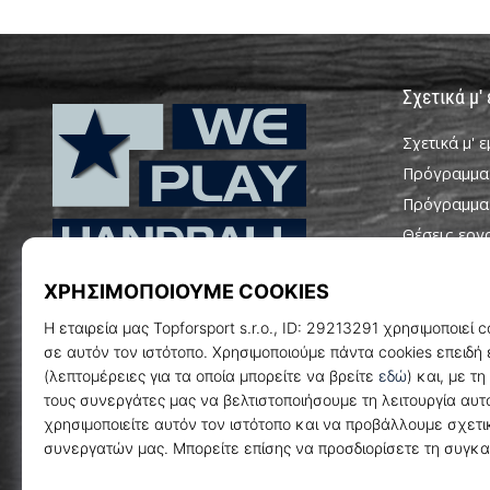
Σχετικά μ'
Σχετικά μ' 
Πρόγραμμα
Πρόγραμμα
Θέσεις εργ
Ρυθμίσεις c
WePlayHandball.gr
Όροι και Π