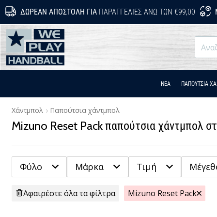
ΔΩΡΕΆΝ ΑΠΟΣΤΟΛΉ ΓΙΑ
ΠΑΡΑΓΓΕΛΊΕΣ ΆΝΩ ΤΩΝ €99,00
WePlayHandball.gr
ΝΕΑ
ΠΑΠΟΎΤΣΙΑ Χ
Χάντμπολ
Παπούτσια χάντμπολ
Mizuno Reset Pack παπούτσια χάντμπολ σ
Φύλο
Μάρκα
Τιμή
Μέγεθ
Αφαιρέστε όλα τα φίλτρα
Mizuno Reset Pack