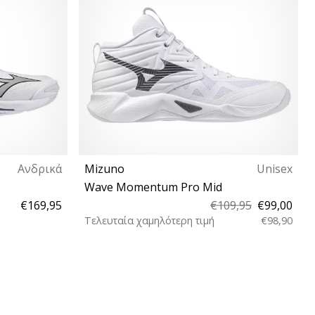
Ανδρικά
Mizuno
Unisex
Wave Momentum Pro Mid
€169,95
€109,95
€99,00
Τελευταία χαμηλότερη τιμή
€98,90
4½ 45 46 46½
37 38 38½ 39 40 40½ 41 42 42½ 43 44 44½
45 46 46½ 47 48½ 50