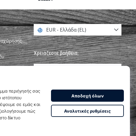
EUR - Ελλάδα (EL)
αναχώρησης
Χρειάζεστε βοήθεια;
όν
+302111996496
υνεργατών
info@weplayhandball.gr