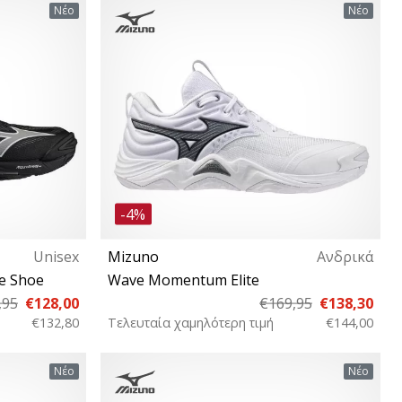
44 44½ 45 46
37 38 38½ 39 40 40½ 41 42 42½ 43 44 44½
Νέο
Νέο
45 46 46½ 47 48½
-4%
Unisex
Mizuno
Ανδρικά
te Shoe
Wave Momentum Elite
,95
€128,00
€169,95
€138,30
€132,80
Τελευταία χαμηλότερη τιμή
€144,00
43 44 44½ 45
37 38 38½ 39 40 40½ 41 42 42½ 43 44 44½
Νέο
Νέο
45 46 46½ 47 48½