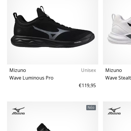
Mizuno
Unisex
Mizuno
Wave Luminous Pro
Wave Steal
€119,95
40½ 41 42 42½ 43 44 44½ 45 46 46½ 47 48½
38 38½ 39 4
Νέο