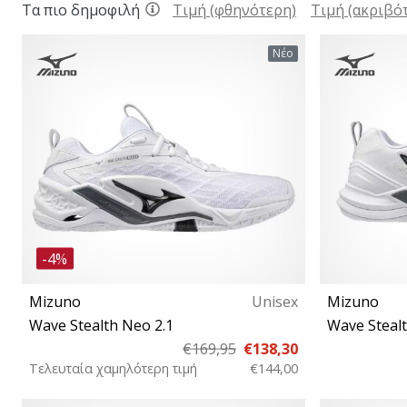
Τα πιο δημοφιλή
Τιμή (φθηνότερη)
Τιμή (ακριβό
Νέο
-4%
Mizuno
Unisex
Mizuno
Wave Stealth Neo 2.1
Wave Stealt
€169,95
€138,30
Τελευταία χαμηλότερη τιμή
€144,00