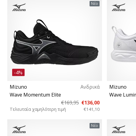
38½ 39 40½ 42 42½ 43 44 44½ 45 46 46½ 50
38½ 40½ 41 
Νέο
-4%
Mizuno
Ανδρικά
Mizuno
Wave Momentum Elite
Wave Lumi
€169,95
€136,00
Τελευταία χαμηλότερη τιμή
€141,10
38 38½ 39 41 42 42½ 43 44 44½ 45 46 46½
38½ 39 40 4
Νέο
47 48½