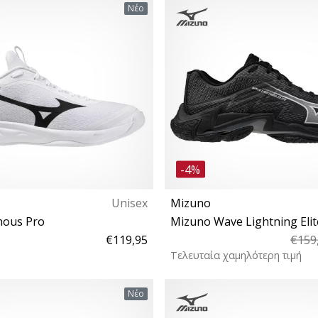
42 42½ 43 44 44½ 45 46 46½ 47
38 38½ 40 40½ 41 42 42½ 43 
Νέο
48½ 50
46½ 47 48½ 50
-4%
Unisex
Mizuno
nous Pro
Mizuno Wave Lightning Eli
€119,95
€159
Τελευταία χαμηλότερη τιμή
0½ 41 42 42½ 43 44 44½ 45 46
38 38½ 39 40 40½ 41 42 42½ 
Νέο
46½ 47 48½ 50
46 46½ 47 48½