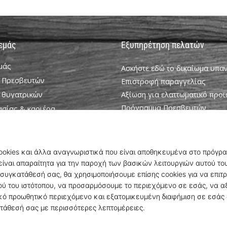
 εμάς
Εξυπηρέτηση πελατών
εμάς
Ασκήστε εδώ το δικαίωμα υπ
 Πρεσβευτών
Επιστροφή παραγγελίας
 θυγατρικών
Αξίωση για ελαττωματικό προϊ
Πρόγραμμα Πρεσβευτών
ασίας & καριέρα
Weplayhandball Πρόγραμμα σ
ookie
Αποστολή και πληρωμή
ροϋποθέσεις
Βρείτε το σωστό μέγεθος
Επικοινωνία
Συχνές ερωτήσεις
Πολιτική απορρήτου