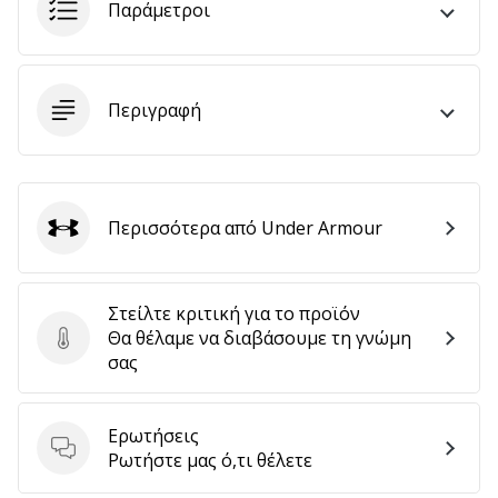
Παράμετροι
6 λεπτά ανάγνωσης
Γίνετε
πρεσβευτής
της
Περιγραφή
μάρκας
χάντμπολ
μας
Είσαι
Περισσότερα από Under Armour
Under Armour
λάτρης
του
χάντμπολ
όπως
Στείλτε κριτική για το προϊόν
εμείς;
Θα θέλαμε να διαβάσουμε τη γνώμη
Στείλτε κριτική για το προϊόν
Γίνε
σας
πρεσβευτής/
πρέσβειρα
της
Ερωτήσεις
Ερωτήσεις
μάρκας
Ρωτήστε μας ό,τι θέλετε
μας