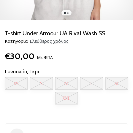
νέα
παπούτσια
handball
PUMA
Accelerate
T-shirt Under Armour UA Rival Wash SS
NITRO
Κατηγορία:
Ελεύθερος χρόνος
SQD
5!
€30,00
Ανακάλυψε
Με ΦΠΑ
τις
τεχνικές
Γυναικεία,
Γκρι
αναβαθμίσεις
XS
S
M
L
XL
και
μάθε
αν
XXL
αξίζει…
25. 11. 2024
•