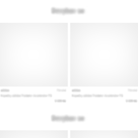
Εμφάνιση
όλων
των
άρθρων