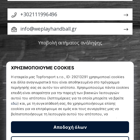
+302111996496
info@weplayhandball.gr
Υποβολή αιτήματος ανάληψης
Σχετικά μ' εμάς
Εξυπηρέτηση πελατών
WePlayHandball.gr