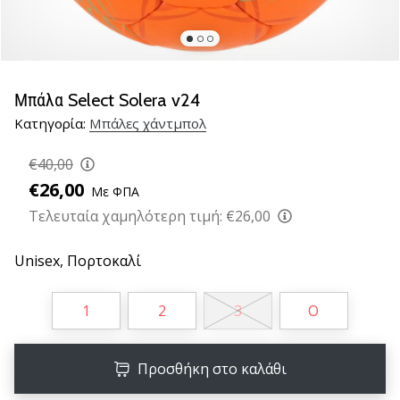
νέα
παπούτσια
handball
PUMA
Accelerate
Μπάλα Select Solera v24
NITRO
Κατηγορία:
Μπάλες χάντμπολ
SQD
5!
€40,00
Ανακάλυψε
€26,00
Με ΦΠΑ
τις
τεχνικές
Τελευταία χαμηλότερη τιμή:
€26,00
αναβαθμίσεις
και
Unisex,
Πορτοκαλί
μάθε
αν
1
2
3
O
αξίζει…
Προσθήκη στο καλάθι
25. 11. 2024
•