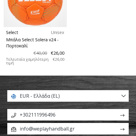
Select
Unisex
Μπάλα Select Solera v24
-
Πορτοκαλί
€40,00
€26,00
Τελευταία χαμηλότερη
€26,00
τιμή
EUR - Ελλάδα (EL)
+302111996496
info@weplayhandball.gr