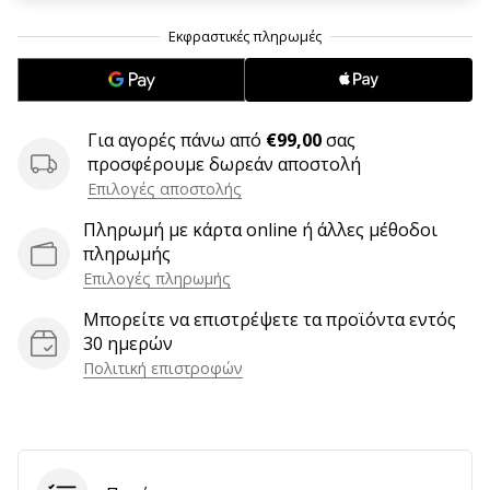
6 λεπτά ανάγνωσης
Γίνετε
πρεσβευτής
της
μάρκας
Για αγορές πάνω από
€99,00
σας
χάντμπολ
προσφέρουμε δωρεάν αποστολή
μας
Επιλογές αποστολής
Είσαι
Πληρωμή με κάρτα online ή άλλες μέθοδοι
λάτρης
πληρωμής
του
Επιλογές πληρωμής
χάντμπολ
όπως
Μπορείτε να επιστρέψετε τα προϊόντα εντός
εμείς;
30 ημερών
Γίνε
Πολιτική επιστροφών
πρεσβευτής/
πρέσβειρα
της
μάρκας
μας