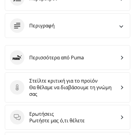
6 λεπτά ανάγνωσης
Γίνετε
πρεσβευτής
Περιγραφή
της
μάρκας
χάντμπολ
μας
Περισσότερα από Puma
Είσαι
Puma
λάτρης
του
χάντμπολ
Στείλτε κριτική για το προϊόν
όπως
Θα θέλαμε να διαβάσουμε τη γνώμη
Στείλτε κριτική για το προϊόν
εμείς;
σας
Γίνε
πρεσβευτής/
πρέσβειρα
Ερωτήσεις
της
Ερωτήσεις
Ρωτήστε μας ό,τι θέλετε
μάρκας
μας