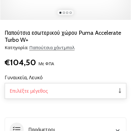
νέα
παπούτσια
handball
PUMA
Accelerate
Παπούτσια εσωτερικού χώρου Puma Accelerate
NITRO
Turbo W+
SQD
Κατηγορία:
Παπούτσια χάντμπολ
5!
Ανακάλυψε
€104,50
τις
Με ΦΠΑ
τεχνικές
αναβαθμίσεις
Γυναικεία,
Λευκό
και
μάθε
Επιλέξτε μέγεθος
αν
αξίζει…
25. 11. 2024
•
Παράμετροι