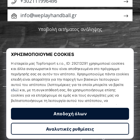
+302111996496
info@weplayhandball.gr
Υποβολή αιτήματος ανάληψης
Σχετικά μ' εμάς
Εξυπηρέτηση πελατών
WePlayHandball.gr
© 2010 – 2026
WePlayHandball.gr