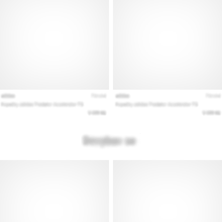
Εμφάνιση
όλων
των
άρθρων