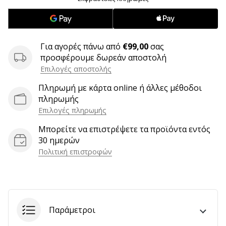
6 λεπτά ανάγνωσης
Γίνετε
πρεσβευτής
της
Για αγορές πάνω από
€99,00
σας
μάρκας
προσφέρουμε δωρεάν αποστολή
χάντμπολ
Επιλογές αποστολής
μας
Πληρωμή με κάρτα online ή άλλες μέθοδοι
Είσαι
πληρωμής
λάτρης
Επιλογές πληρωμής
του
Μπορείτε να επιστρέψετε τα προϊόντα εντός
χάντμπολ
30 ημερών
όπως
Πολιτική επιστροφών
εμείς;
Γίνε
πρεσβευτής/
πρέσβειρα
της
μάρκας
Παράμετροι
μας