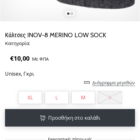
νέα
παπούτσια
handball
PUMA
Accelerate
Κάλτσες INOV-8 MERINO LOW SOCK
NITRO
Κατηγορία:
SQD
5!
€10,00
Με ΦΠΑ
Ανακάλυψε
τις
Unisex,
Γκρι
τεχνικές
αναβαθμίσεις
Διάγραμμα μεγεθών
και
μάθε
XL
L
M
S
αν
αξίζει…
Προσθήκη στο καλάθι
25. 11. 2024
•