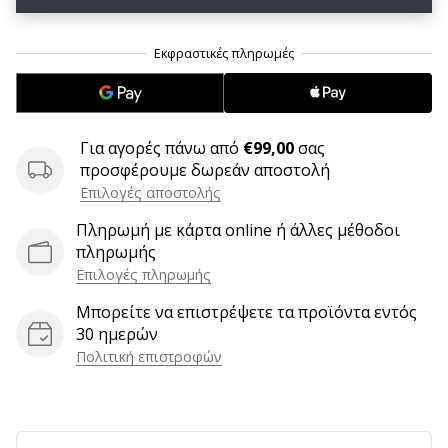
6 λεπτά ανάγνωσης
Γίνετε
πρεσβευτής
της
μάρκας
χάντμπολ
Για αγορές πάνω από
€99,00
σας
μας
προσφέρουμε δωρεάν αποστολή
Είσαι
Επιλογές αποστολής
λάτρης
Πληρωμή με κάρτα online ή άλλες μέθοδοι
του
πληρωμής
χάντμπολ
Επιλογές πληρωμής
όπως
εμείς;
Μπορείτε να επιστρέψετε τα προϊόντα εντός
Γίνε
30 ημερών
πρεσβευτής/
Πολιτική επιστροφών
πρέσβειρα
της
μάρκας
μας