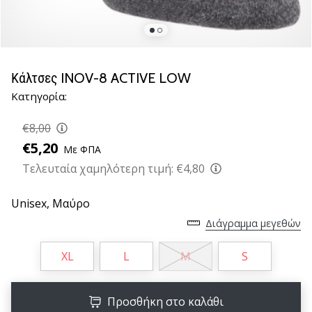
νέα
παπούτσια
handball
PUMA
Accelerate
Κάλτσες INOV-8 ACTIVE LOW
NITRO
Κατηγορία:
SQD
5!
€8,00
Ανακάλυψε
€5,20
Με ΦΠΑ
τις
τεχνικές
Τελευταία χαμηλότερη τιμή:
€4,80
αναβαθμίσεις
και
Unisex,
Μαύρο
μάθε
Διάγραμμα μεγεθών
αν
αξίζει…
XL
L
M
S
25. 11. 2024
Προσθήκη στο καλάθι
•