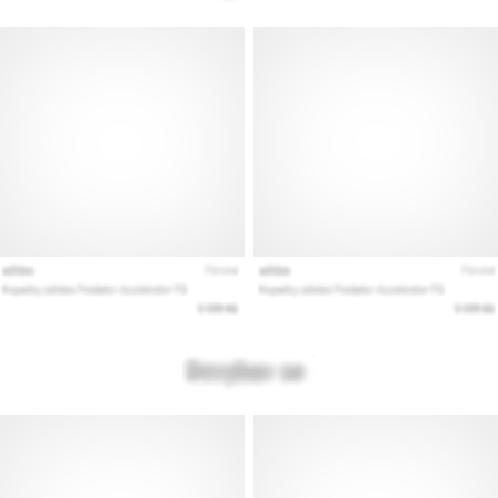
Εμφάνιση
όλων
των
άρθρων