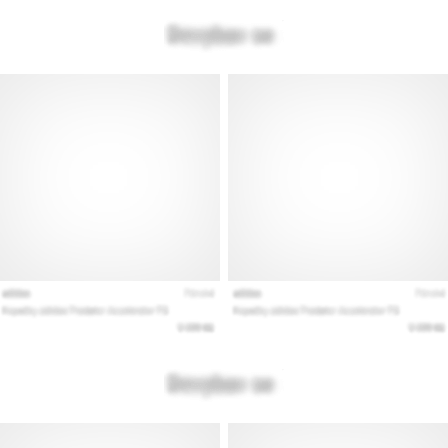
Εμφάνιση
όλων
των
άρθρων