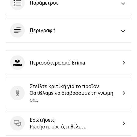
Παράμετροι
6 λεπτά ανάγνωσης
Γίνετε
πρεσβευτής
της
Περιγραφή
μάρκας
χάντμπολ
μας
Είσαι
Περισσότερα από Erima
Erima
λάτρης
του
χάντμπολ
όπως
Στείλτε κριτική για το προϊόν
εμείς;
Θα θέλαμε να διαβάσουμε τη γνώμη
Στείλτε κριτική για το προϊόν
Γίνε
σας
πρεσβευτής/
πρέσβειρα
της
Ερωτήσεις
Ερωτήσεις
μάρκας
Ρωτήστε μας ό,τι θέλετε
μας