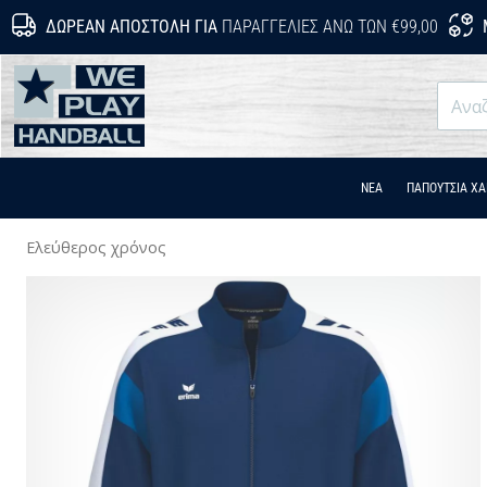
ΔΩΡΕΆΝ ΑΠΟΣΤΟΛΉ ΓΙΑ
ΠΑΡΑΓΓΕΛΊΕΣ ΆΝΩ ΤΩΝ €99,00
WePlayHandball.gr
ΝΕΑ
ΠΑΠΟΎΤΣΙΑ Χ
Ελεύθερος χρόνος