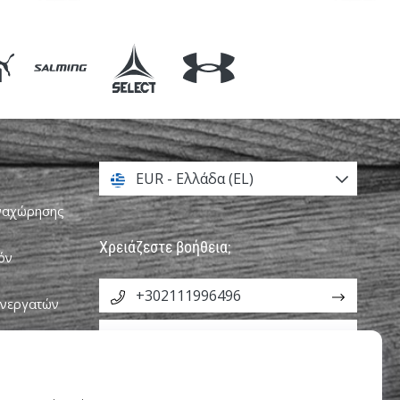
EUR - Ελλάδα (EL)
αναχώρησης
Χρειάζεστε βοήθεια;
όν
+302111996496
υνεργατών
info@weplayhandball.gr