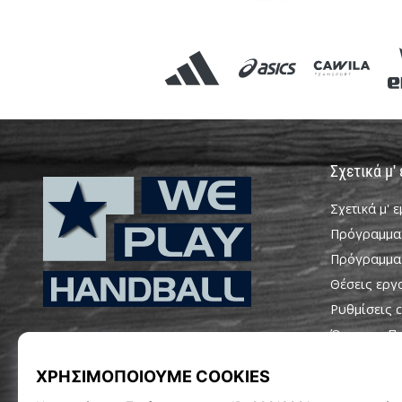
Σχετικά μ'
Σχετικά μ' 
Πρόγραμμα
Πρόγραμμα
Θέσεις εργ
Ρυθμίσεις c
WePlayHandball.gr
Όροι και Π