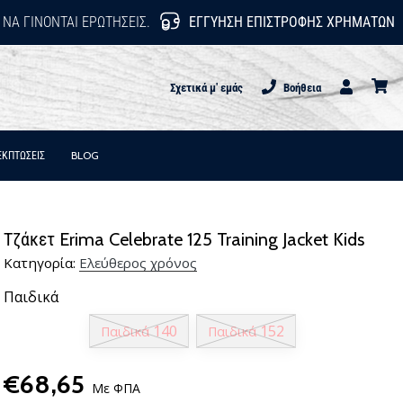
 ΝΑ ΓΊΝΟΝΤΑΙ ΕΡΩΤΉΣΕΙΣ.
ΕΓΓΎΗΣΗ ΕΠΙΣΤΡΟΦΉΣ ΧΡΗΜΆΤΩΝ
Σχετικά μ' εμάς
Βοήθεια
Χρήστης
καλάθι
ΕΚΠΤΩΣΕΙΣ
BLOG
Τζάκετ Erima Celebrate 125 Training Jacket Kids
Κατηγορία:
Ελεύθερος χρόνος
Παιδικά
140
152
Παιδικά
Παιδικά
€68,65
Με ΦΠΑ