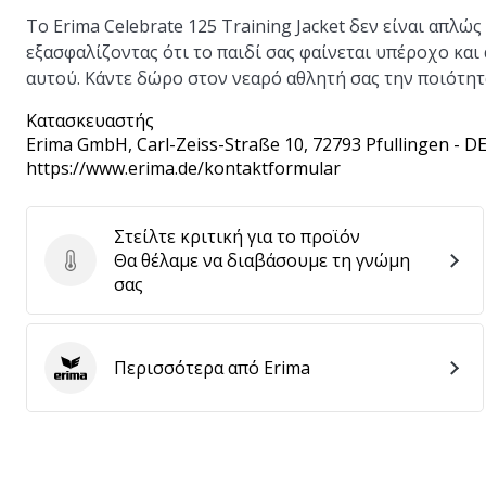
Το Erima Celebrate 125 Training Jacket δεν είναι απλώ
εξασφαλίζοντας ότι το παιδί σας φαίνεται υπέροχο και 
αυτού. Κάντε δώρο στον νεαρό αθλητή σας την ποιότητα
Κατασκευαστής
Erima GmbH
, Carl-Zeiss-Straße 10, 72793 Pfullingen - D
https://www.erima.de/kontaktformular
Στείλτε κριτική για το προϊόν
Θα θέλαμε να διαβάσουμε τη γνώμη
Στείλτε κριτική για το προϊόν
σας
Περισσότερα από Erima
Erima