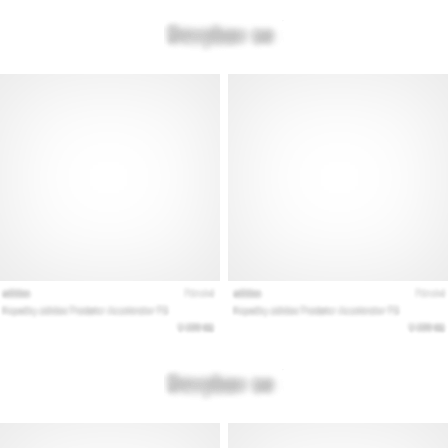
Εμφάνιση
όλων
των
άρθρων