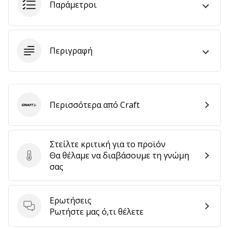
Παράμετροι
6 λεπτά ανάγνωσης
Γίνετε
πρεσβευτής
της
Περιγραφή
μάρκας
χάντμπολ
μας
Είσαι
Περισσότερα από Craft
Craft
λάτρης
του
χάντμπολ
όπως
Στείλτε κριτική για το προϊόν
εμείς;
Θα θέλαμε να διαβάσουμε τη γνώμη
Στείλτε κριτική για το προϊόν
Γίνε
σας
πρεσβευτής/
πρέσβειρα
της
Ερωτήσεις
Ερωτήσεις
μάρκας
Ρωτήστε μας ό,τι θέλετε
μας