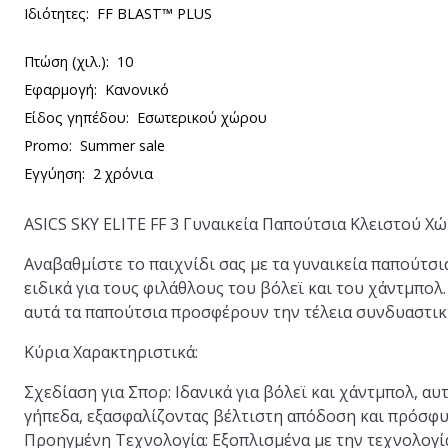
Ιδιότητες:
FF BLAST™ PLUS
Πτώση (χιλ.):
10
Εφαρμογή:
Κανονικό
Είδος γηπέδου:
Εσωτερικού χώρου
Promo:
Summer sale
Εγγύηση:
2 χρόνια
ASICS SKY ELITE FF 3 Γυναικεία Παπούτσια Κλειστού Χ
Αναβαθμίστε το παιχνίδι σας με τα γυναικεία παπούτσι
ειδικά για τους φιλάθλους του βόλεϊ και του χάντμπο
αυτά τα παπούτσια προσφέρουν την τέλεια συνδυαστικ
Κύρια Χαρακτηριστικά:
Σχεδίαση για Σπορ:
Ιδανικά για βόλεϊ και χάντμπολ, αυ
γήπεδα, εξασφαλίζοντας βέλτιστη απόδοση και πρόσφυ
Προηγμένη Τεχνολογία:
Εξοπλισμένα με την τεχνολογ