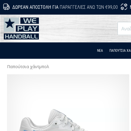
ΔΩΡΕΆΝ ΑΠΟΣΤΟΛΉ ΓΙΑ
ΠΑΡΑΓΓΕΛΊΕΣ ΆΝΩ ΤΩΝ €99,00
WePlayHandball.gr
ΝΕΑ
ΠΑΠΟΎΤΣΙΑ Χ
Παπούτσια χάντμπολ