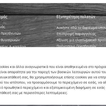
 εμάς
Εξυπηρέτηση πελατών
εμάς
Ασκήστε εδώ το δικαίωμα υπ
 Πρεσβευτών
Επιστροφή παραγγελίας
 θυγατρικών
Αξίωση για ελαττωματικό προϊ
Πρόγραμμα Πρεσβευτών
ασίας & καριέρα
Weplayhandball Πρόγραμμα σ
ookie
Αποστολή και πληρωμή
ροϋποθέσεις
Βρείτε το σωστό μέγεθος
Επικοινωνία
Συχνές ερωτήσεις
Πολιτική απορρήτου
© 2010 – 2026
WePlayHandball.gr