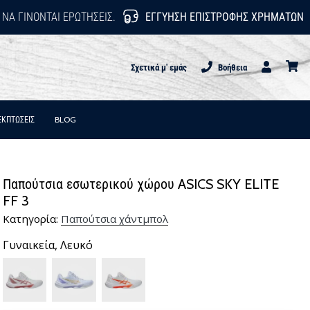
 ΝΑ ΓΊΝΟΝΤΑΙ ΕΡΩΤΉΣΕΙΣ.
ΕΓΓΎΗΣΗ ΕΠΙΣΤΡΟΦΉΣ ΧΡΗΜΆΤΩΝ
Σχετικά μ' εμάς
Βοήθεια
Χρήστης
καλάθι
ΕΚΠΤΩΣΕΙΣ
BLOG
Παπούτσια εσωτερικού χώρου ASICS SKY ELITE
FF 3
Κατηγορία:
Παπούτσια χάντμπολ
Γυναικεία,
Λευκό