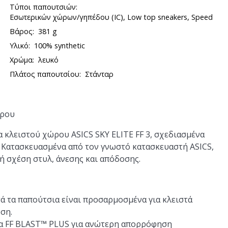
Τύποι παπουτσιών:
Εσωτερικών χώρων/γηπέδου (IC), Low top sneakers, Speed
Βάρος:
381 g
Υλικό:
100% synthetic
Χρώμα:
λευκό
Πλάτος παπουτσίου:
Στάνταρ
ώρου
α κλειστού χώρου ASICS SKY ELITE FF 3, σχεδιασμένα
λ. Κατασκευασμένα από τον γνωστό κατασκευαστή ASICS,
ή σχέση στυλ, άνεσης και απόδοσης.
τά τα παπούτσια είναι προσαρμοσμένα για κλειστά
ση.
ία FF BLAST™ PLUS για ανώτερη απορρόφηση