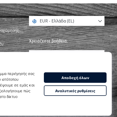
EUR - Ελλάδα (EL)
αναχώρησης
Χρειάζεστε βοήθεια;
όν
+302111996496
υνεργατών
info@weplayhandball.gr