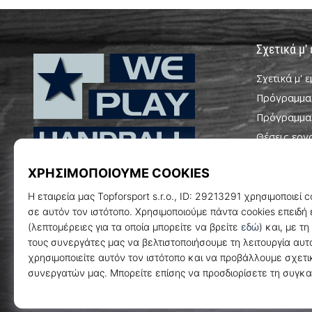
Σχετικά μ'
Σχετικά μ' 
Πρόγραμμα
Πρόγραμμα
Θέσεις εργ
Ρυθμίσεις c
WePlayHandball.gr
Όροι και Π