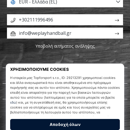
EUR - Ελλάδα (EL)
+302111996496
info@weplayhandball.gr
Υποβολή αιτήματος ανάληψης
Σχετικά μ' εμάς
Εξυπηρέτηση πελατών