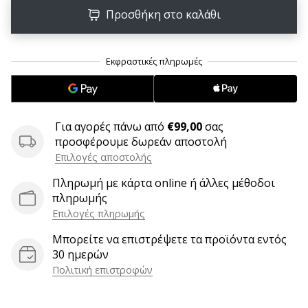
6 λεπτά ανάγνωσης
Προσθήκη στο καλάθι
Γίνετε
πρεσβευτής
της
μάρκας
χάντμπολ
μας
Για αγορές πάνω από
€99,00
σας
Είσαι
προσφέρουμε δωρεάν αποστολή
λάτρης
Επιλογές αποστολής
του
χάντμπολ
Πληρωμή με κάρτα online ή άλλες μέθοδοι
όπως
πληρωμής
εμείς;
Επιλογές πληρωμής
Γίνε
πρεσβευτής/
Μπορείτε να επιστρέψετε τα προϊόντα εντός
πρέσβειρα
30 ημερών
της
Πολιτική επιστροφών
μάρκας
μας