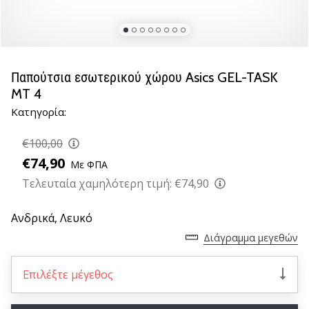
νέα
παπούτσια
handball
PUMA
Accelerate
Παπούτσια εσωτερικού χώρου Asics GEL-TASK
NITRO
MT 4
SQD
Κατηγορία:
5!
Ανακάλυψε
€100,00
τις
€74,90
τεχνικές
Με ΦΠΑ
αναβαθμίσεις
Τελευταία χαμηλότερη τιμή:
€74,90
και
μάθε
Ανδρικά,
Λευκό
αν
Διάγραμμα μεγεθών
αξίζει…
Επιλέξτε μέγεθος
25. 11. 2024
•