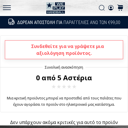
Συχνές ερωτήσεις
τεχνικές
Αναζήτη
καλάθ
αναβαθμίσεις
Πολιτική απορρήτου
WePlayHandball.gr
και
ΔΩΡΕΆΝ ΑΠΟΣΤΟΛΉ ΓΙΑ
ΠΑΡΑΓΓΕΛΊΕΣ ΆΝΩ ΤΩΝ €99,00
Αναζήτησ
μάθε
αν
αξίζει
να…
Συνδεθείτε για να γράψετε μια
αξιολόγηση προϊόντος.
15. 5. 2026
•
13 λεπτά ανάγνωσης
0 από 5 Αστέρια
PUMA
Accelerate
NITRO
Μια κριτική προϊόντος μπορεί να προστεθεί από τους πελάτες που
SQD
έχουν αγοράσει το προϊόν στο ηλεκτρονικό μας κατάστημα.
5
Γνώρισε
Δεν υπάρχουν ακόμα κριτικές για αυτό το προϊόν
τα