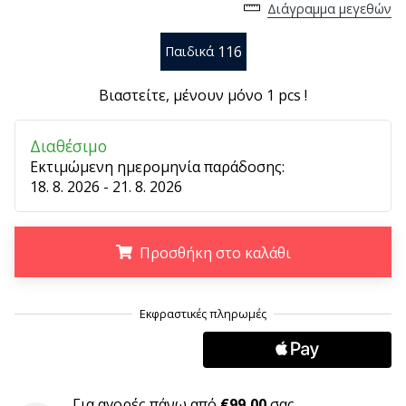
Διάγραμμα μεγεθών
6 λεπτά ανάγνωσης
Γίνετε
116
Παιδικά
πρεσβευτής
της
Βιαστείτε, μένουν μόνο
1 pcs
!
μάρκας
χάντμπολ
Διαθέσιμο
μας
Εκτιμώμενη ημερομηνία παράδοσης:
Είσαι
18. 8. 2026 - 21. 8. 2026
λάτρης
του
χάντμπολ
Προσθήκη στο καλάθι
όπως
εμείς;
Γίνε
.
.
.
πρεσβευτής/
πρέσβειρα
της
μάρκας
μας
Για αγορές πάνω από
€99,00
σας