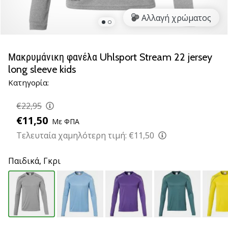
νέα
Αλλαγή χρώματος
παπούτσια
handball
PUMA
Accelerate
Μακρυμάνικη φανέλα Uhlsport Stream 22 jersey
NITRO
long sleeve kids
SQD
Κατηγορία:
5!
Ανακάλυψε
€22,95
τις
€11,50
τεχνικές
Με ΦΠΑ
αναβαθμίσεις
Τελευταία χαμηλότερη τιμή:
€11,50
και
μάθε
Παιδικά,
Γκρι
αν
αξίζει…
25. 11. 2024
•