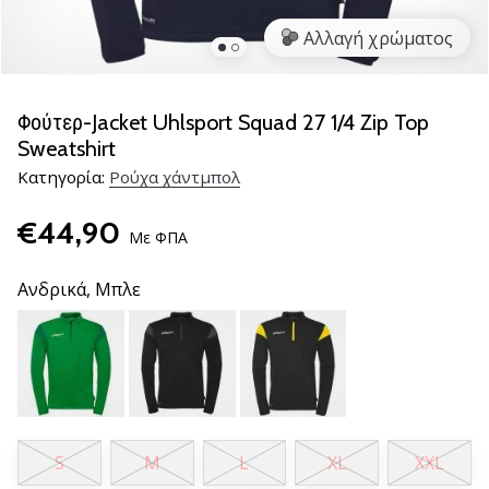
νέα
Αλλαγή χρώματος
παπούτσια
handball
PUMA
Accelerate
Φούτερ-Jacket Uhlsport Squad 27 1/4 Zip Top
NITRO
Sweatshirt
SQD
Κατηγορία:
Ρούχα χάντμπολ
5!
Ανακάλυψε
€44,90
τις
Με ΦΠΑ
τεχνικές
αναβαθμίσεις
Ανδρικά,
Μπλε
και
μάθε
αν
αξίζει…
25. 11. 2024
S
M
L
XL
XXL
•