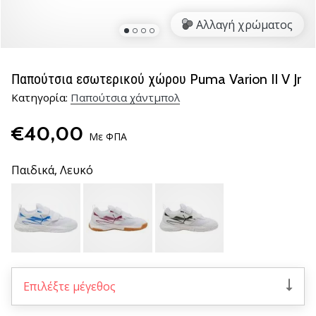
νέα
Αλλαγή χρώματος
παπούτσια
handball
PUMA
Accelerate
Παπούτσια εσωτερικού χώρου Puma Varion II V Jr
NITRO
Κατηγορία:
Παπούτσια χάντμπολ
SQD
5!
€40,00
Ανακάλυψε
Με ΦΠΑ
τις
τεχνικές
Παιδικά,
Λευκό
αναβαθμίσεις
και
μάθε
αν
αξίζει…
Επιλέξτε μέγεθος
25. 11. 2024
•