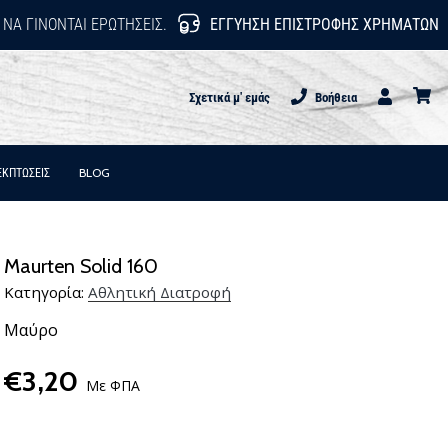
 ΝΑ ΓΊΝΟΝΤΑΙ ΕΡΩΤΉΣΕΙΣ.
ΕΓΓΎΗΣΗ ΕΠΙΣΤΡΟΦΉΣ ΧΡΗΜΆΤΩΝ
Σχετικά μ' εμάς
Βοήθεια
Χρήστης
καλάθι
ΕΚΠΤΩΣΕΙΣ
BLOG
Maurten Solid 160
Κατηγορία:
Αθλητική Διατροφή
Μαύρο
€3,20
Με ΦΠΑ