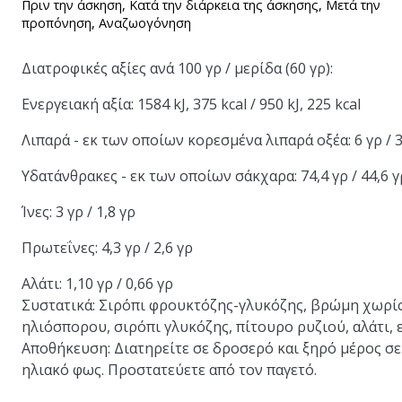
Πριν την άσκηση, Κατά την διάρκεια της άσκησης, Μετά την
προπόνηση, Αναζωογόνηση
Διατροφικές αξίες ανά 100 γρ / μερίδα (60 γρ):
Ενεργειακή αξία: 1584 kJ, 375 kcal / 950 kJ, 225 kcal
Λιπαρά - εκ των οποίων κορεσμένα λιπαρά οξέα: 6 γρ / 3,6
Υδατάνθρακες - εκ των οποίων σάκχαρα: 74,4 γρ / 44,6 γρ 
Ίνες: 3 γρ / 1,8 γρ
Πρωτεΐνες: 4,3 γρ / 2,6 γρ
Αλάτι: 1,10 γρ / 0,66 γρ
Συστατικά:
Σιρόπι φρουκτόζης-γλυκόζης, βρώμη χωρίς 
ηλιόσπορου, σιρόπι γλυκόζης, πίτουρο ρυζιού, αλάτι, 
Αποθήκευση:
Διατηρείτε σε δροσερό και ξηρό μέρος σε
ηλιακό φως. Προστατεύετε από τον παγετό.