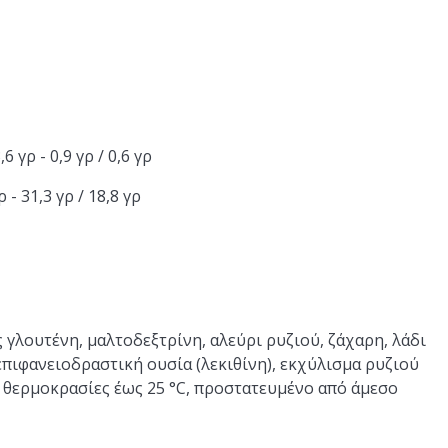
 γρ - 0,9 γρ / 0,6 γρ
- 31,3 γρ / 18,8 γρ
γλουτένη, μαλτοδεξτρίνη, αλεύρι ρυζιού, ζάχαρη, λάδι
επιφανειοδραστική ουσία (λεκιθίνη), εκχύλισμα ρυζιού
 θερμοκρασίες έως 25 °C, προστατευμένο από άμεσο