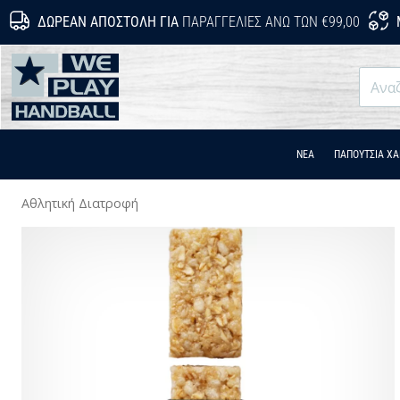
ΔΩΡΕΆΝ ΑΠΟΣΤΟΛΉ ΓΙΑ
ΠΑΡΑΓΓΕΛΊΕΣ ΆΝΩ ΤΩΝ €99,00
WePlayHandball.gr
ΝΕΑ
ΠΑΠΟΎΤΣΙΑ Χ
Αθλητική Διατροφή