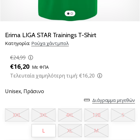
νέα
παπούτσια
handball
PUMA
Accelerate
Erima LIGA STAR Trainings T-Shirt
NITRO
Κατηγορία:
Ρούχα χάντμπολ
SQD
5!
€24,99
Ανακάλυψε
€16,20
Με ΦΠΑ
τις
τεχνικές
Τελευταία χαμηλότερη τιμή:
€16,20
αναβαθμίσεις
και
Unisex,
Πράσινο
μάθε
Διάγραμμα μεγεθών
αν
αξίζει…
XXL
3XL
4XL
128
S
25. 11. 2024
L
XL
M
•