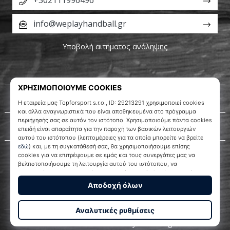
+302111996496
info@weplayhandball.gr
Υποβολή αιτήματος ανάληψης
Σχετικά μ' εμάς
Εξυπηρέτηση πελατών
WePlayHandball.gr
© 2010 – 2026
WePlayHandball.gr