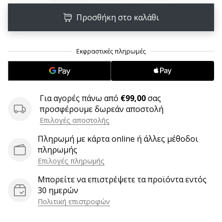
6 λεπτά ανάγνωσης
Προσθήκη στο καλάθι
Γίνετε
πρεσβευτής
της
μάρκας
χάντμπολ
μας
Είσαι
Για αγορές πάνω από
€99,00
σας
λάτρης
προσφέρουμε δωρεάν αποστολή
του
Επιλογές αποστολής
χάντμπολ
Πληρωμή με κάρτα online ή άλλες μέθοδοι
όπως
πληρωμής
εμείς;
Γίνε
Επιλογές πληρωμής
πρεσβευτής/
Μπορείτε να επιστρέψετε τα προϊόντα εντός
πρέσβειρα
30 ημερών
της
Πολιτική επιστροφών
μάρκας
μας